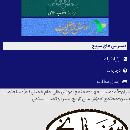
دسترسی های سریع
ارتباط با ما
درباره ما
ارسال مطلب
ایران-قم-میدان جهاد-مجتمع آموزش عالی امام خمینی (ره)- ساختمان
نبیین-مجتمع آموزش عالی تاریخ، سیره و تمدن اسلامی