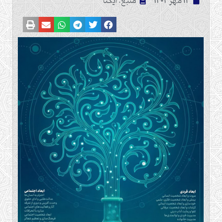
14 مهر 1404
منبع: ایکنا