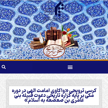
کرسی ترویجی «واکاوی امامت الهی در دوره
مکی بر پایه گزاره تاریخی دعوت قبیله بنی
عامری بن صعصعه به اسلام»