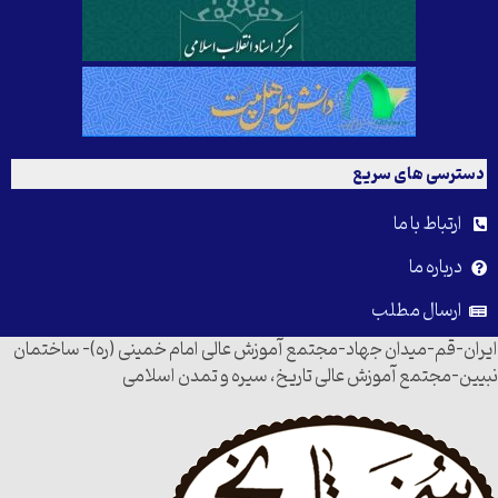
دسترسی های سریع
ارتباط با ما
درباره ما
ارسال مطلب
ایران-قم-میدان جهاد-مجتمع آموزش عالی امام خمینی (ره)- ساختمان
نبیین-مجتمع آموزش عالی تاریخ، سیره و تمدن اسلامی