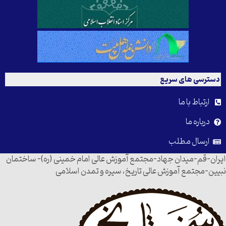
دسترسی های سریع
ارتباط با ما
درباره ما
ارسال مطلب
ایران-قم-میدان جهاد-مجتمع آموزش عالی امام خمینی (ره)- ساختمان
نبیین-مجتمع آموزش عالی تاریخ، سیره و تمدن اسلامی