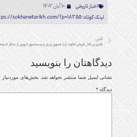
اخبار تاریخی
10 آبان 1403
لینک کوتاه: https://sokhanetarikh.com/?p=18355
قبلی
نقدی بر علل تاریخی تفاوت ارث عموی پدری و پسرعموی ابوینی از منظر شیعه 
دیدگاهتان را بنویسید
نشانی ایمیل شما منتشر نخواهد شد.
بخش‌های موردنیاز ع
دیدگاه
*