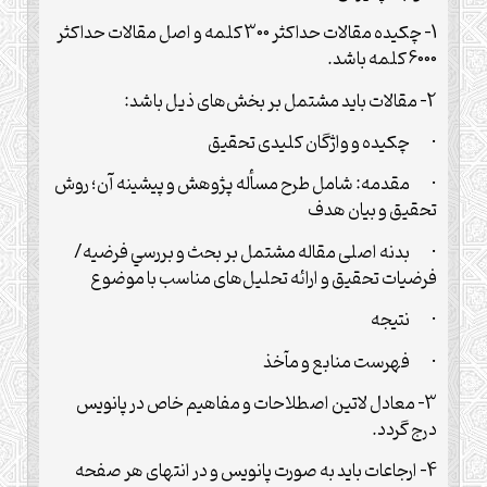
1- چکیده مقالات حداکثر 300 کلمه و اصل مقالات حداكثر
6000 كلمه باشد.
2- مقالات بايد مشتمل بر بخش‌های ذيل باشد:
· چكيده و واژگان كليدی تحقيق
· مقدمه: شامل طرح مسأله پژوهش و پيشينه آن؛ روش
تحقيق و بيان هدف
· بدنه اصلی مقاله مشتمل بر بحث و بررسي فرضيه/
فرضيات تحقيق و ارائه تحليل‌های مناسب با موضوع
· نتيجه
· فهرست منابع و مآخذ
3- معادل لاتين اصطلاحات و مفاهيم خاص در پانويس
درج گردد.
4- ارجاعات بايد به صورت پانويس و در انتهای هر صفحه