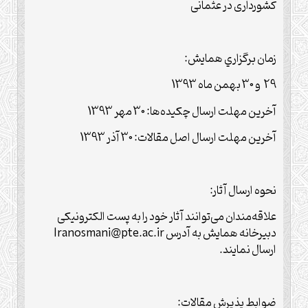
کشورداری در عثمانی
زمان برگزاري همايش:
29 و 30 بهمن ماه 1393
آخرين مهلت ارسال چكيده‌ها: 30 مهر 1393
آخرين مهلت ارسال اصل مقالات: 30 آذر 1393
نحوه ارسال آثار:
علاقه‌مندان می‌توانند آثار خود را به پست الكترونيكی
دبیرخانه همایش به آدرس Iranosmani@pte.ac.ir
ارسال نمايند.
ضوابط پذيرش مقالات: