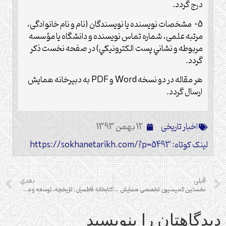
درج گردد.
5- مشخصات نويسنده يا نويسندگان (نام و نام خانوادگی،
مرتبه علمی، شماره تماس نويسنده و دانشگاه يا مؤسسه
مربوطه و نشاني پست الكترونيكي) در صفحه نخست ذكر
گردد.
هر مقاله در دو نسخه Word و PDF به دبیرخانه همایش
ارسال گردد.
اخبار تاریخی
12 بهمن 1393
لینک کوتاه: https://sokhanetarikh.com/?p=5493
قبلی
بعدی
نخستین کمیسیون تخصصی همایش سبک زندگی اهل‌بیت(ع)
کتابخانه فاطمیان: تاریخچه، توسعه و مدیریت
دیدگاهتان را بنویسید