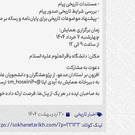
– مستندات تاریخی پیام
– بررسی شرایط تاریخی صدور پیام
– پیشنهاد موضوعات تاریخی برای پایان‌نامه و رساله بر مب
زمان برگزاری همایش:
چهارشنبه 7 خرداد 1404
از ساعت 9 الی 12
مکان: دانشگاه باقرالعلوم علیه‌السلام
دعوت به مشارکت
افزون بر استادان مدعو، از پژوهشگران و دانشجویان علا
به دبیرخانه همایش به آیدی ایتا @sm_hoseini60 ارسال کنند.
به صاحبان ایده در هر یک از پنل‌ها، فرصت ارائه داده خ
اخبار تاریخی
30 اردیبهشت 1404
لینک کوتاه: https://sokhanetarikh.com/?p=23133