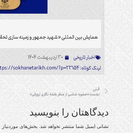
همایش بین المللی «شهید جمهور و زمینه سازی تحقق تمدن نوین اسلامی ایرانی
اخبار تاریخی
30 اردیبهشت 1404
لینک کوتاه: https://sokhanetarikh.com/?p=23154
قبلی
نشست «صفویه شناسی از منظر نقشه نگاری اروپائی»
دیدگاهتان را بنویسید
نشانی ایمیل شما منتشر نخواهد شد.
بخش‌های موردنیاز ع