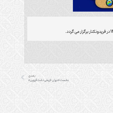
بعدی
نشست «دوران تاریخی دشت قزوین»