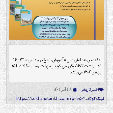
هفتمین همایش ملی «آموزش تاریخ در مدارس» 13 و 14
اردیبهشت 1402 برگزار می گردد و مهلت ارسال مقالات تا 15
بهمن 1402 می باشد.
اخبار تاریخی
28 آذر 1402
لینک کوتاه: https://sokhanetarikh.com/?p=10509