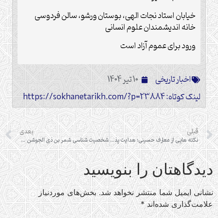
خیابان استاد نجات الهی، بوستان ورشو، سالن فردوسی
خانه اندیشمندان علوم انسانی
ورود برای عموم آزاد است
اخبار تاریخی
10 تیر 1404
لینک کوتاه: https://sokhanetarikh.com/?p=23884
قبلی
بعدی
نکته هایی از معارف حسینی؛ هدایت پذیری و هدایت ناپذیری! بررسی موردی رفتار زهیر بن قین و عبید الله بن حر
شخصیت شناسی شمر بن ذی الجوشن و نقش او در مصائب کربلا
دیدگاهتان را بنویسید
نشانی ایمیل شما منتشر نخواهد شد.
بخش‌های موردنیاز
علامت‌گذاری شده‌اند
*