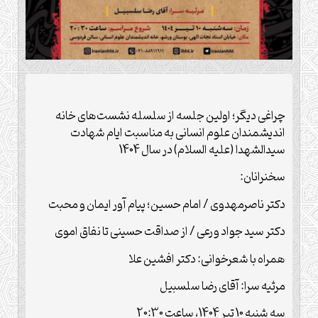
چراغی دیگر؛ اولین جلسه از سلسله نشست‌های خانه
اندیشمندان علوم انسانی به مناسبت ایام شهادت
سیدالشهدا (علیه السلام) در سال 1404
سخنرانان:
دکتر ناصرمهدوی / امام حسین؛ پیام آور ایمان و محبت
دکتر سید جواد ورعی / از صداقت حسینی تا نفاق اموی
همراه با شعرخوانی: دکتر افشین علا
مرثیه سرا: آقای رضا سلسبیل
سه شنبه 10 تیر 1404، ساعت 20:30