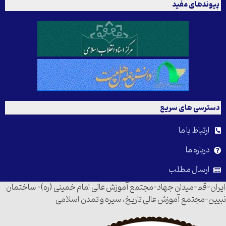
پیوندهای مفید
دسترسی های سریع
ارتباط با ما
درباره ما
ارسال مطلب
ایران-قم-میدان جهاد-مجتمع آموزش عالی امام خمینی (ره)- ساختمان
نبیین-مجتمع آموزش عالی تاریخ، سیره و تمدن اسلامی