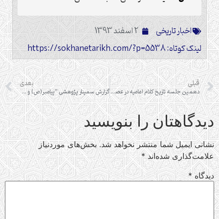
اخبار تاریخی
2 اسفند 1393
لینک کوتاه: https://sokhanetarikh.com/?p=5538
قبلی
بعدی
دهمین جلسه تاریخ کلام امامیه در عصر حضور ائمه علیهم السلام
گزارش سمینار پژوهشی “پیامبر(ص) و مدیریت حل تنش های جامعه مدینه”
دیدگاهتان را بنویسید
نشانی ایمیل شما منتشر نخواهد شد.
بخش‌های موردنیاز
علامت‌گذاری شده‌اند
*
دیدگاه
*