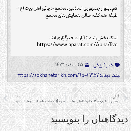
قم ـ بلوار جمهوری اسلامی ـ مجمع جهانی اهل بیت (ع) –
طبقه همکف، سالن همایش‌های مجمع
لینک پخش زنده از آپارات خبرگزاری ابنا:
https://www.aparat.com/Abna/live
اخبار تاریخی
25 اسفند 1403
لینک کوتاه: https://sokhanetarikh.com/?p=21952
قبلی
بعدی
بررسی انتقادی دیدگاه خاورشناسان درباره سیره حکومتی امام حسن مجتبی (علیه السلام)
سهم آل بویه در پاسداشت و بازیابی هویت ملی
دیدگاهتان را بنویسید