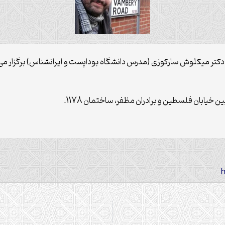
کتر میکلوش سارکوزی (مدرس دانشگاه بوداپست و ایرانشناس) برگزار می 
ن خيابان فلسطين و برادران مظفر، ساختمان 1178.