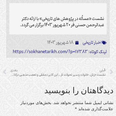
نشست «مسأله در پژوهش های تاریخی» با ارائه دکتر
عبدالرحمن حسنی فر 20 شهریور 1403 برگزار می گردد.
اخبار تاریخی
18 شهریور 1403
لینک کوتاه: https://sokhanetarikh.com/?p=17383
قبلی
بعدی
نشست «زنان، خانواده و سیر تحولات تاریخی»
ابن کثیر دمشقی و تعصب مذهبی درکتاب البدایة و النهایة
دیدگاهتان را بنویسید
نشانی ایمیل شما منتشر نخواهد شد.
بخش‌های موردنیاز
علامت‌گذاری شده‌اند
*