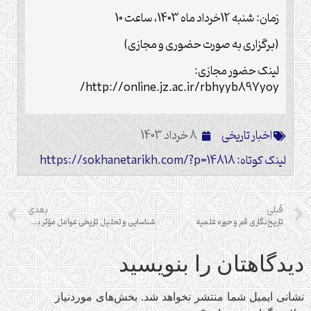
زمان: شنبه 12خرداد ماه 1403، ساعت 10
(برگزاری به صورت حضوری و مجازی)
لینک حضور مجازی:
http://online.jz.ac.ir/rbhyyb897yoy/
اخبار تاریخی
8 خرداد 1403
لینک کوتاه: https://sokhanetarikh.com/?p=14818
قبلی
بعدی
تاریخ‌نگاری قم و حوزه علمیه
شناسایی و تحلیل تاریخی عوامل مؤثر بر اعتلای نظام آموزشی امامیه در پنج قرن نخست هجری
دیدگاهتان را بنویسید
نشانی ایمیل شما منتشر نخواهد شد.
بخش‌های موردنیاز