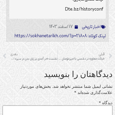
Dte.bz/historyconf
اخبار تاریخی
17 اسفند 1403
لینک کوتاه: https://sokhanetarikh.com/?p=21808
قبلی
بعدی
خباثت معاویه در دشمنی با امیرمؤمنان علی (علیه السلام)
نشست «در آمدی بر زبان بدن در سیره اهل بیت علیهم السلام و کاربرد آن در اقناع مخاطب»
دیدگاهتان را بنویسید
نشانی ایمیل شما منتشر نخواهد شد.
بخش‌های موردنیاز
علامت‌گذاری شده‌اند
*
دیدگاه
*