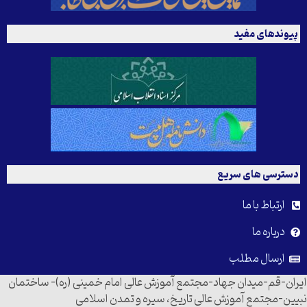
پیوندهای مفید
دسترسی های سریع
ارتباط با ما
درباره ما
ارسال مطلب
ایران-قم-میدان جهاد-مجتمع آموزش عالی امام خمینی (ره)- ساختمان
نبیین-مجتمع آموزش عالی تاریخ، سیره و تمدن اسلامی