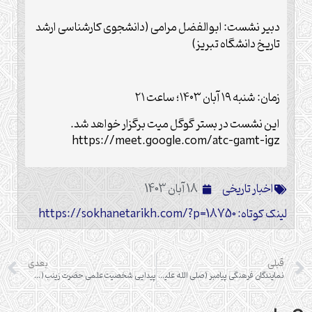
دبیر نشست: ابوالفضل مرامی (دانشجوی کارشناسی ارشد
تاریخ دانشگاه تبریز)
زمان: شنبه ۱۹ آبان ۱۴۰۳؛ ساعت ۲۱
این نشست در بستر گوگل میت برگزار خواهد شد.
https://meet.google.com/atc-gamt-igz
اخبار تاریخی
18 آبان 1403
لینک کوتاه: https://sokhanetarikh.com/?p=18750
قبلی
بعدی
نمایندگان فرهنگی پیامبر (صلی الله علیه و آله) و کارکرد آنان درگستره دعوت گری پیامبر (صلی الله علیه و آله) با روی آوری به رویداد هجرت به حبشه
پیدایی شخصیت علمی حضرت زینب (سلام الله علیها) در واقعه ی عاشورا و رخدادهای پس از آن