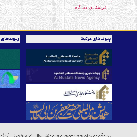
پیوندهای مرتبط
پیوندهای 
ایران-قم-میدان جهاد-مجتمع آموزش عالی امام خمینی (ره)-