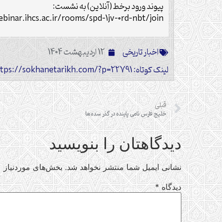
پیوند ورود برخط(آنلاین) به نشست:
binar.ihcs.ac.ir/rooms/spd-1jv-0rd-nbt/join
اخبار تاریخی
12 اردیبهشت 1404
لینک کوتاه: https://sokhanetarikh.com/?p=22791
قبلی
خلیج فارس نامی پاینده در گذر سده‌ها
دیدگاهتان را بنویسید
نشانی ایمیل شما منتشر نخواهد شد.
بخش‌های موردنیاز ع
دیدگاه
*