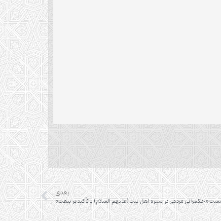
بعدی
ت «حکمرانی مردمی در سیره اهل بیت (علیهم السلام) با تأکید بر بیعت»