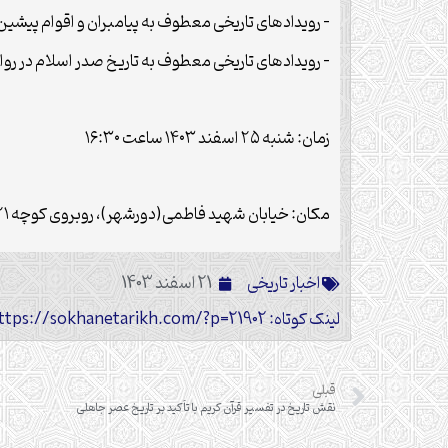
– رویدادهای تاریخی معطوف به پیامبران و اقوام پیشین
– رویدادهای تاریخی معطوف به تاریخ صدر اسلام در روا
زمان: شنبه ۲۵ اسفند ۱۴۰۳ ساعت ۱۶:۳۰
مکان: خیابان شهید فاطمی(دورشهر)، روبروی کوچه ۲۱
اخبار تاریخی
21 اسفند 1403
لینک کوتاه: https://sokhanetarikh.com/?p=21902
قبلی
نقش تاریخ در تفسیر قرآن کریم با تأکید بر تاریخ عصر جاهلی