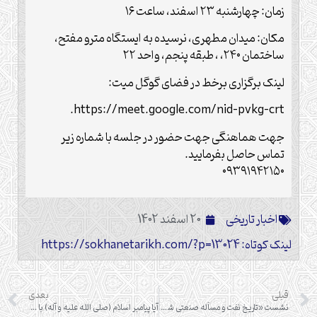
زمان: چهارشنبه ۲۳ اسفند، ساعت ۱۶
مکان: میدان مطهری، نرسیده به ایستگاه مترو مفتح،
ساختمان ۲۴۰، ، طبقه پنجم، واحد ۲۲
لینک برگزاری برخط در فضای گوگل میت:
https://meet.google.com/nid-pvkg-crt.
جهت هماهنگی جهت حضور در جلسه با شماره زیر
تماس حاصل بفرمایید.
۰۹۳۹۱۹۴۲۱۵۰
اخبار تاریخی
20 اسفند 1402
لینک کوتاه: https://sokhanetarikh.com/?p=13024
قبلی
بعدی
نشست «تاریخ نفت و مسأله صنعتی شدن کرمانشاه(به مناسبت روز ملی شدن صنعت نفت ایران)»
آیا پیامبر اسلام (صلی الله علیه و آله) با فتح ایران توسط اعراب موافق بودند؟