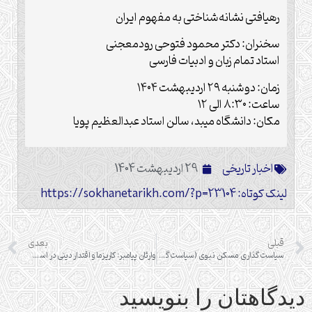
رهیافتی نشانه‌شناختی به مفهوم ایران
سخنران: دکتر محمود فتوحی رودمعجنی
استاد تمام زبان و ادبیات فارسی
زمان: دوشنبه ۲۹ اردیبهشت ۱۴۰۴
ساعت: ۸:۳۰ الی ۱۲
مکان: دانشگاه میبد، سالن استاد عبدالعظیم پویا
اخبار تاریخی
29 اردیبهشت 1404
لینک کوتاه: https://sokhanetarikh.com/?p=23104
قبلی
بعدی
سیاست گذاری مسکن نبوی (سیاست گذاری رسول خدا ص در حوزه مسکن) و دلالت های آن برای حل مشکل مسکن در ایران
وارثان پیامبر: کاریزما و اقتدار دینی در اسلام شیعی
دیدگاهتان را بنویسید