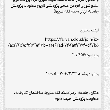
عضو شورای انجمن علمی پژوهشی تاریخ معاونت پژوهش
جامعه الزهرا سلام الله علیها)
لینک مجازی
https://faryan.cloud/join/jz-
ac2/6c95f16a3e117b8aae62ad07f06a1f299f8df7b5/
رمز ورود:۱۲۳۴۵۶
زمان: دوشنبه 1404/2/22 ساعت 10
مکان: جامعه الزهرا سلام الله علیها، ساختمان کتابخانه،
معاونت پژوهش، طبقه سوم