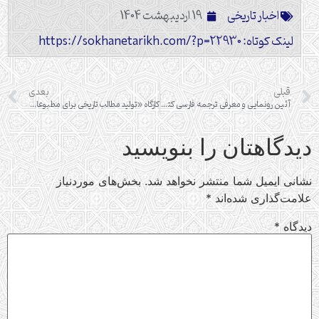
اخبار تاریخی
19 اردیبهشت 1404
لینک کوتاه: https://sokhanetarikh.com/?p=22930
قبلی
بعدی
آئین رونمایی و معرفی ترجمه فارسی کتاب «تاریخ گرجستان»
کارگاه «تولید مطالب تاریخی برای مطبوعات و رسانه ها»
دیدگاهتان را بنویسید
نشانی ایمیل شما منتشر نخواهد شد.
بخش‌های موردنیاز
علامت‌گذاری شده‌اند
*
دیدگاه
*