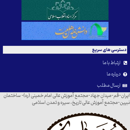
دسترسی های سریع
ارتباط با ما
درباره ما
ارسال مطلب
ایران-قم-میدان جهاد-مجتمع آموزش عالی امام خمینی (ره)- ساختمان
نبیین-مجتمع آموزش عالی تاریخ، سیره و تمدن اسلامی