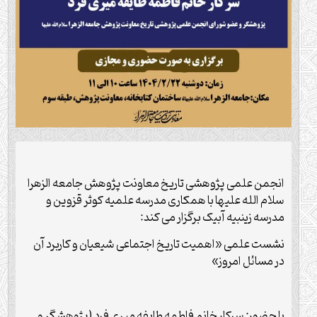
انجمن علمی پژوهشی تاریخ معاونت پژوهش جامعه الزهرا
سلام الله علیها با همکاری مدرسه علمیه کوثر قزوین و
مدرسه زینبیه آبیک برگزار می کند:
نشست علمی «اهمیت تاریخ اجتماعی شیعیان و کاربرد آن
در مسائل امروز»
با حضور: سرکار خانم فاطمه طایفه میری فرد (پژوهشگر و