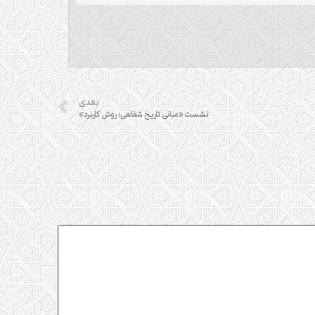
بعدی
نشست «مبانی تاریخ شفاهی؛ روش کاربرد»