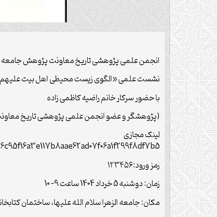
انجمن علمی پژوهشی تاریخ معاونت پژوهش جامعه الزهر
نشست علمی «الگوی زیست محیطی اهل بیت علیهم‌ال
با حضور سرکار خانم راضیه کاظمی زاده
(پژوهشگر و عضو انجمن علمی پژوهشی تاریخ معاونت پ
لینک مجازی
2/6c95f16a3e117b8aae62ad07f06a1f299f8df7b5/
رمز ورود:۱۲۳۴۵۶
زمان: دوشنبه 5 خرداد 1404 ساعت 9- 10
مکان: جامعه الزهرا سلام الله علیها، ساختمان کتاب