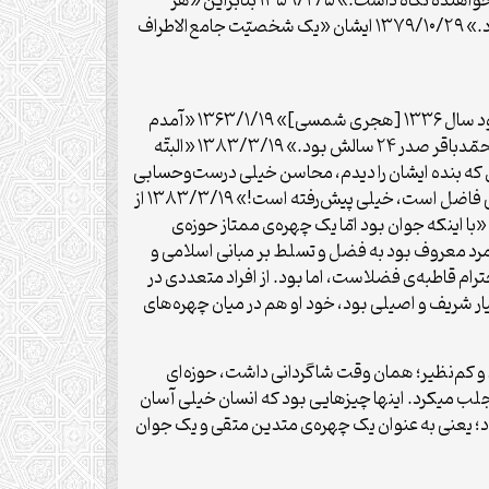
کسی بود که اندیشه‌ی اسلامی را در مقابل ایدئولوژی‌های وارداتی غرب و شرق، با سینه‌ی برافراشته‌ای در مقابل جوانهای جوینده و خواهنده نگاه داشت.» ۱۳۵۹/۲/۵ بنابراین «هر
مجمع‌ علمی‌ حق‌ دارد که‌ به‌ فرآورده‌ی‌ انسانی‌ بزرگی‌ چون‌ این‌ عالم‌ بزرگوار به‌ خود ببالد. او بی‌شک‌ یک‌ نابغه‌ و یک‌ ستاره‌ درخشان‌ بود.» ۱۳۷۹/۱۰/۲۹ ایشان «یک شخصیّت جامع‌الاطراف
حضرت آیت‌الله خامنه‌ای خاطره ملاقات با شهید صدر در نجف را این‌گونه نقل می‌کنند: «من در سال ۱۳۷۷ هجری قمری که میشود سال ۱۳۳۶ [هجری شمسی]» ۱۳۶۳/۱/۱۹ «آمدم
عراق و آن وقت آنجا شهید آقاى آقا سیّدمحمّدباقر صدر را دیدم.» ۱۳۸۳/۳/۱۹ «بنده مثلاً هجده نوزده سالم بود و آقاى آقا سیّدمحمّدباقر صدر ۲۴ سالش بود.» ۱۳۸۳/۳/۱۹ «البتّه
 که بنده ایشان را دیدم، محاسن خیلى درست‌وحسابى
هم نداشت.» ۱۳۹۵/۵/۲۵ در واقع تصویری که شهید صدر آن روزگار داشت، یک چهره علمی و فاضل بود، «میگفتند ایشان خیلى فاضل است، خیلى پیش‌رفته است!» ۱۳۸۳/۳/۱۹ از
ا وجود سن کم، او را مجتهد می‌دانستند «با اینکه جوان بود امّا یک چهره‌ی ممتاز حوزه‌ی
ک مجتهد در علوم اسلامی و یک فقیه است.» ۱۳۶۳/۱/۱۹ «در همان سن این مرد معروف بود به فضل و تسلط بر مبانی اسلامی و
رد احترام قاطبه‌ی فضلاست، اما بود. از افراد متعددی در
 علم و تقوا و دارای دودمان بسیار شریف و اصیلی بود، خود او هم در میان چهره‌های
و کم‌نظیر؛ همان وقت شاگردانی داشت، حوزه‌ای
 جلب میکرد. اینها چیزهایی بود که انسان خیلی آسان
 به تقوا و دیانت هم بود؛ یعنی به عنوان یک چهره‌ی متدین متقی و یک جوان