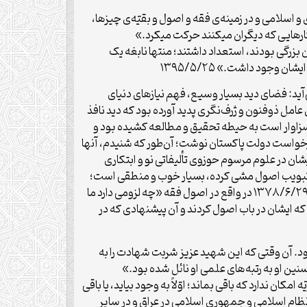
طعاً یک نابغه بود.» ۱۳۹۵/۵/۲۵ «ما در زمینه‌ی مسائل فکری و اسلامی و در زمینه‌ی فقه و اصول و بقیّه‌ی چیزها،
ز کارهایی که دیگران میکنند حرکت میکرد.»
ان بزرگى بودند، استعداد داشتند؛ منتها نابغه یک
‌آید: فضاى دید بسیار وسیع، فهم نیازهاى دنیاى
کار کم‌نظیر او از وی‌ عامل‌ ذوفنون‌ و ژرف‌نگری‌ پدید آورده‌ بود که‌ دید نافذ
 سزاوار است‌ به‌ حیطه‌ تحقیق‌ و مطالعه‌ کشیده‌ بود و
ن «البنک اللّاربوى» را در جواب درخواست دولت پاکستان نوشت؛ آن‌طور که شنیدم، آنها
کنند، ایشان بلافاصله این [کتاب‌] را فراهم کرد و براى آنها فرستاد.» ۱۳۹۵/۵/۲۵ همچنین ایشان در علوم مرسوم حوزوی تألیفاتی نو و ابتکاری
 تبویب اصول مشى کرده، بسیار خوب و منطقى است؛
این حتّى از ترتیبى که مرحوم مظفر و بعضى دیگر عمل کرده‌اند، و همچنین از ترتیب قدیم کتابهاى اصولى ما بمراتب بهتر است.» ۱۳۷۸/۶/۲۹ در واقع در اصول فقه «چه لزومی دارد ما
 که ایشان در باب اصول کردند و آن پیشنهادی که در
ود. آن وقتی که این شهید عزیز شربت شهادت را به
نین او به رتبه‌های علمی او نائل شده بود.»
مکان ندارد که باقى بماند؛ اوّلاً به وجود بیاید، یا باقى
ه دنیا میگفت اگر قرار است نظام اسلامی و جمهوری اسلامی در عراق و در سایر