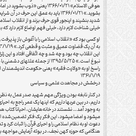
بشوید.» ۱۳۶۶/۰۱/۲۱ باید به عمق این
خیلى شناخت لازم دارد، خیلى فهمِ اوضاع لازم دارد که بفهم
او کسی بود که «انقلاب اسلامی را با آغوش باز پذیرفت 
نبوغ است.» ۱۳۹۵/۵/۲۵ از جمله 
راسخ او به «ولایت فقیه» یعنی حکومت اندیشمندان ا
۱۳۶۱/۱/۱۹
درخشش در مجاهدت علمی و سیاسی
در کنار نابغه بودن ویژگی مهم شهید صدر عمل به نظریا
داریم، در بین عربها داریم که اینها یک عمر راجع به احی
به وجود آمد… نشستند در خانه‌هایشان، احیاناً کتاب هم
میشود و امضا میشود، این فکر یک فکر تضمین‌شده است 
هنگامی‌ که‌ حوزه‌ کهن‌ نجف، در بوته‌ آزمایش‌ مواجهه‌ با