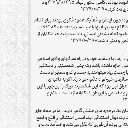
معنوی‌ خود را مضاعف‌ ساخت. بینش‌ عمیق‌ او نیاز زمان‌ را حس‌ کرد و در راهی‌ که‌ اجداد طاهرینش‌ به‌ روی‌ پیروان‌ و جانشینان‌ خود گشوده‌ بودند، گامی‌ استوار نهاد.» ۱۳۷۹/۱۰/۲۹ و تا
د.» ۱۳۷۹/۱۰/۲۹
ود؛ چون ایشان واقعاً یک عمود فکرى بودند براى نظام
که ایشان داشتند مطّلع بودیم، اینها را میدانستیم؛ بعد هم که انقلاب
۱ اما اگر «این‌ جوهره‌ علم‌ و تحقیق‌ و این‌ ذخیره‌ تمام‌ نشدنی‌ انسانی، با دست‌ پلید جنایتکاران‌ از
ی‌ باشد.» ۱۳۷۹/۱۰/۲۹
رمانها و عقاید خود و در راه هدفهاى والاى اسلامىِ
شخصیّتى بود که یک دستگاهى اجازه داشته باشد یک چنین شخصیّتى را دستگیر
 با زحمتِ زیاد میتوانند به جسد پاک و مطهّر او دست
ّت عراق، حق‌طلبان دنیا، انسانهاى خیرخواه عالَم، حق دارند اگر به داعیه‌‌ى
ور نکنند.» ۱۳۶۴/۱/۲۳ «واقعاً یکی از بزرگترین جرائم رژیم عراق این بود که این شخصیت بزرگ را این‌جور با این
ستگاهى بیاید یک چنین شخصیّت عظیم و مغتنمى را این‌طور نابکارانه از دست اسلام و
ان یک برخوردهای خشنی گاهی دارند، اما در همه جای
ک نهال استثنائی، یک انسان استثنائی را قلع و قمع
سته‌ای بوده آن‌طوری که نقل می‌کنند واقعاً مناسب و