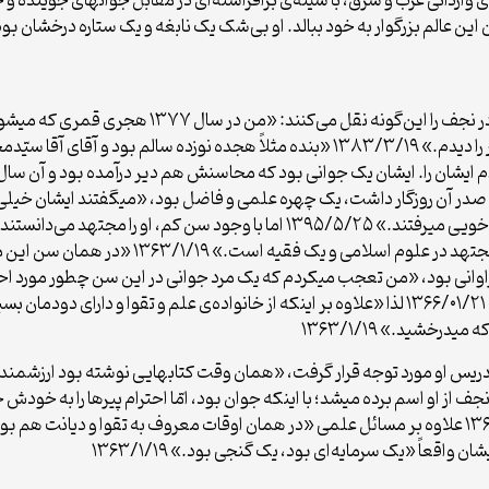
یشان را. ایشان یک جوانى بود که محاسنش هم دیر درآمده بود و آن سال
درس‌های معروف آن دوران «ایشان آن وقت درس آقاى خویى میرفتند.» ۱۳۹۵/۵/۲۵ اما ب
علمیّه‌ی نجف بود. همان وقت گفته میشد که او ی
رد تأیید افراد فراوانی بود، «من تعجب میکردم که یک مرد جوانی در این سن چطور مو
آن روز ما می‌شنیدیم که ایشان یک مجتهد قوی است.» ۱۳۶۶/۰۱/۲۱ لذا «علاوه بر اینکه از خانواده‌ی
رخشید.» ۱۳۶۳/۱/۱۹
دریس او مورد توجه قرار گرفت، «همان وقت کتابهایی نوشته بود ارزشمند 
 از او اسم برده میشد؛ با اینکه جوان بود، امّا احترام پیرها را به خودش
از شخصیّت او و از محیط زندگی او میفهمید.» ۱۳۶۳/۱/۱۹ علاوه بر مسائل علمی «در همان اوقات معروف