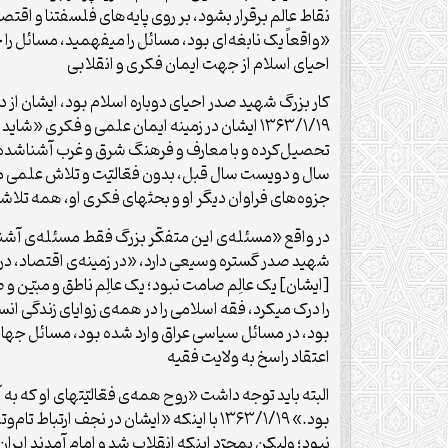
«واقعاً یک نابغه‌اى بود، مسائل را میفهمید، مسائل را حدس می
احیای اسلام از جهت ایمان فکری و انقلابی
کار بزرگ شهید صدر احیای دوباره اسلام بود، ایشان از دو
تحصیل‌کرده و با معارف و فرهنگ شرق و غرب آشناشده و 
جزوه‌های فراوان دیگر او و بحثهای فکری او، همه تلاشهای
شهید صدر گستره وسیعی دارد، «در زمینه‌ی اقتصاد، در ز
بود، در مسائل سیاسی عراق وارد شده بود، مسائل جهانی اسلام
اعتقاد راسخ به ولایت فقیه
البته باید توجه داشت «روح همه‌ی فعّالیّتهای او که به
بود.» ۱۳۶۳/۱/۱۹ با اینکه «ایشان در نجف 