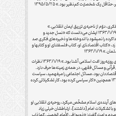
نقاط عالم برقرار بشود، بر روی پایه‌های فلسفتنا و اقتصادنا است.» ۱۳۹۵/۵/۲۵ لذا «شخصیّت آقاى صدر، حالا اگر نگوییم بى‌نظیر، حدّاقل یک شخصیّت کم‌نظیر بود.» ۱۳۹۵/۵/۲۵
کری، دوّم از ناحیه‌ی تزریق ایمان انقلابی.»
۱۳۶۳/۱/۱۹ ایشان در زمینه ایمان علمی و فکری «شاید بیست سال یا بیشتر ــ شاید حدود سی سال ــ تلاش و مجاهدت کرده بود.» ۱۳۶۳/۱/۱۹ ایشان می‌دانست که «نسل جدید و
کرده را نمیشود با اندوخته‌ها و ذخیره‌های فکری صد
من کرد.» ۱۳۶۳/۱/۱۹ لذا برای این منظور دست به تألیف زد، «کتاب اقتصادنای او، کتاب فلسفتنای او و کتابها و
۱۳۶۳/۱/۱
در واقع «مسئله‌ی این متفکّر بزرگ فقط مسئله‌ی آشنایی با علوم سنّتی حوزه‌های علمیّه نبود؛ با علوم جدید، با افکار نو، با نیازهای روزبه‌روز امّت اسلامی آشنا بود.» ۱۳۶۳/۱/۱۹ نظرات
قرآنی و مسائل فقهی، در همه‌ی زمینه‌ها حرف دارد.
ب‌نظر در همه‌ی زمینه‌ها بود.» ۱۳۶۶/۱/۳۰ در نتیجه «فیلسوف بود، اقتصاددان بود، مسائل اجتماعی را میفهمید، سیاست
را درک میکرد، فقه اسلامی را در همه‌ی زوایای زندگی انسان با دید فعّال و با استنباط زنده حاضر میکرد و تحقّق میبخشید.» ۱۳۶۳/۱/۱۹ همچنین «کار سیاسی کرده بود، کار تشکیلاتی کرده
ه‌های آینده‌ی اسلام مشخّص میکرد، روحیه‌ی انقلابی او
مام و با تشکیلات امام [داشتند]، ارتباطشان خیلى زیاد
آن حرف معروف را زد» ۱۳۹۵/۵/۲۵ ایشان به شاگردان خود و همه مردم و امت گفت: «ذوبوا فی الأمام الخمینی کما ذاب