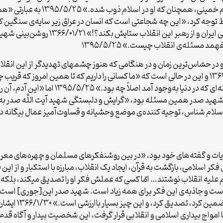
هو فی الاسلام» ۱۳۶۶/۰۱/۲۱ یعنی «ذو
 حرف در آن شرایط توجه کرد، «این چه شجاعتی است که انسان در عراق زیر سایه‌ی 
شدید بنشیند و اینجور قوی حرف بزند و از ان
د مسئله‌ى انقلاب چیست.» ۱۳۹۵/۵/۲۵
و در حسّاس‌ترین زمان و در هنگامی که هنوز چشمهای تهدیدگر از این انقلا
به آن یک قضاوت عمیق و مثبت و قطعی کرد.» ۱۳۶۳/۱/۱۹ و این در حالی است که «ما کسانى را داریم که 
این انقلاب چه بود و چه شد و چه اتّفاقى افتاد و
علتهای دشمنی با شهید صدر همین مسئله بود، «گرایش و دلبستگی شهید آیت اللَّه ص
سلام شناس، توجیه کننده‌ی موضع وحشیانه و قساوت‌آمیز عمال بیگانه د
ت و گفته‌های خود بود، «در بین روشنفکرهای مسلمان و چهره‌های معروف دا
ای فکر اسلامی، بازگشت به قرآن، ایجاد یک انقلاب، مبارزه با استکبار و از ا
 علیه انقلاب نوشتند… امّا کسی که عملش فکر او را تصدیق میکند، بلکه با
و جاذبه‌ی این فکر برای همه زیاد است. شهید صدر این[جوری] است؛ خون ا
دعوت او به نظام اس
 امواج‌ بیداری‌ اسلامی‌ و انقلابی‌ قرار گرفت، این‌ شخصیت‌ بیدار و آگاه‌ قد