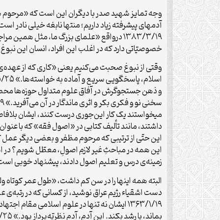
آدمهای پیشرفته زیاد داریم؛ منتها نابغه خیلی نادر است
۱۳۸۳/۳/۱۹ درواقع «علماى بزرگ ما، مثل همین
خصوصیّاتى دارد که در اغلب این افراد، انسان این نبوغ را احساس نمیکند.» ۱۳۹۵/۵/۲۵ اما «آن نبوغ، یک چیز دیگ
وقتی از نبوغ صحبت می‌کنیم یعنی «کارى که از عهده‌ى ا
و ذهن‌ جستجوگرش‌ در آفاق‌ علوم‌ متداول‌ حوزه‌ها محصور نم
داشتند، مانند تألیف کتابی در «اصول فقه» که با ع
این همه در مباحثِ غیر لازمِ اصولِ، معطّل شویم؟ در ای
زمینه‌ی درس و تعلیم اصول دادند، پیشنهاد خوبی است.» ۴/۹/۱۳
البته همه اینها را در سن کم داشت، «طول عمر کوتاه و
دست اشقیاء رژیم عراق نوشید، از کسانی که در رتبه‌ی ع
۱۳۶۳/۱/۱۹ ایشان نه تنها در علوم اسلامی مقام 