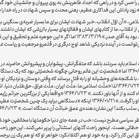
داش‌ این‌ فداکاری‌ عظیم، یعنی‌ محنت‌ و سپس‌ شهادت‌ در راه‌ خدا را دریافت‌ کر
لامی، «آن اوّل انقلاب، خبر شهادت ایشان براى ما بسیار ضربه‌ى سنگینى ب
ى اسلامى.» ۱۳۸۳/۳/۱۹ زیرا «از قبل از انقلاب، ما از کتابهاى ایشان و فعّالیّتهاى بسیار باارزشى 
پیروز شد، ایشان پیامهاى بسیار خوبى دادند. خیلى امید بود به آقاى صدر.» ۳۸۳/۳/۱۹
نست‌ در آینده‌ نزدیکی‌ شاهد اوج‌ دیگری‌ در قلمرو مرجعیت‌ و ریاست‌ علمی‌ و دین
 باید سربلند باشد که متفکّرانش، پیشوایان و پیشروانش حاضرند در راه آ
خود مجاهدت کنند و جان بر سر این کار بگذارند.» ۱۳۶۰/۱/۲۱ اما «شخصیّت این عالم روحانى چگونه 
د، با شکنجه‌‌هاى وحشیانه او را به قتل برساند که وقتى دوستان و نزدیکان او
پیدا کنند، آثار شکنجه‌‌هاى سخت را بر بدن او ببینند؟» ۱۳۶۴/۱/۲۳ لذا «ملّت اسلامى ما، ملّت ایران، مل
سازمانهاى مدّعى طرف‌دارى از حقوق بشر با سوء ظن نگاه کنند و از آنها با
وضع فجیع به شهادت رساند و از بشر و از امت اسلامی او را گرفت.» ۱۳۶۶/۰۱/۲۱ اینکه «د
لب بکند! این نشان‌دهنده‌ى عمق خباثت آن دستگاه است.» ۱۳۶۴/۱/۲۳
 نظر سیاسی مطرح نیست؛ خب در همه جای دنیا حکومتها با مخالفین خودش
تی هست. اینجور راحت گلهای استثنائی را پرپر نمی‌کنند، این‌جور راحت ی
این کار را کرد، و به خود او هم اکتفا نکرد؛ خواهر او که او هم یک زن برج