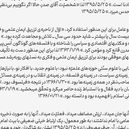
زد.» ۱۳۹۵/۵/۲۵
 عامل برای این منظور استفاده کرد، «اوّل از ناحیه‌ی تزریق ایمان علمی و ف
مکتبهای اقتصادی و سیاسی را شناخته و با فلسفه‌های گوناگون اُنس‌پیدا
سال و دویست سال قبل، بدون فعّالیّت و تلاش علمی مدرن قانع کرد و مؤ
 موفّقی بودند برای تزریق ایمان علمی و فکری به نسلهای روبه‌رشد مسلمان.» ۹
مینه‌ی سیاست، در زمینه‌ی فلسفه، در زمینه‌ی انقلاب و در زمینه‌ی مسائل 
[ایشان] یک عالِم صامت نبود؛ یک عالِم ناطق و مبیّن و صاح
 را فهمیده بود و دانسته بود.» ۱۳۶۶/۰۱/۲۱
 آنها جان میداد، ارزش مضاعف میداد، فعلیّت میداد، آنها را به صورت ذخیر
ارتباط تام‌وتمامى با امام نداشتند؛ به طور معمول، یک ارتباط خیلى ضعیفى با بیت ا
نبود؛ ولیکن بمجرّد اینکه انقلاب شد و امام آمدند ایران، ایشان 