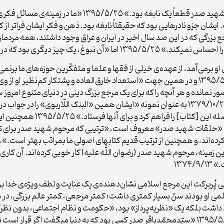
وجه تمایز شهید صدر با دیگران این است که «مرحوم شهید صدر ق
. ایشان جزو نادرهایی بود که حقیقتاً نابغه بود. ذهن و فکر ایشان فراتر ا
 مراجع بزرگى که در این صد سال اخیر در ایران و عراق وجود داشتند، همه مردم
رى بود که در ایشان وجود داشت.» ۱۳۹۵/۵/۲۵
و برمى‌آمد، از عهده‌ى خیلى از فقها و علما و متفکّرین حوزه‌هاى ما برنمى
اسلام، پاسخگویى سریع و آماده به خواسته‌ها.» ۱۳۹۵/۵/۲۵ و در همین جهت «استعداد خارق‌العاده‌ و پشت
انده‌ و هر آنچه‌ را که‌ برای‌ یک‌ مرجع‌ بزرگ‌ دینی‌ در دنیای‌ متنوع‌ امروز
سخنی‌ نو و فکری‌ بکر و اثری‌ ماندگار در آن‌ می‌آفرید.» ۱۳۷۹/۱۰/۲۹ به عنوان نمونه «ایشان همی
میخواستند یک کار این‌جورى درست 
نوان «حلقات شهید صدر» معروف است، «ترتیبى که مرحوم شهید صدر براى
ن زمینه، مرحوم شهید صدر (رضوان اللَّه علیه) کار خوبی کرده‌اند. آن کاری
۱۳۷
لی پُربرکت این مرجع اسلامی نشان‌دهنده‌ی یک عنایت و لطف ویژه‌ی خدا ب
لمی او بودند سنّ بسیار کمتری داشت؛ کمتر مرجعی، کمتر عالم بزرگی، در س
اجتهاد داشت بلکه یک «نظریه‌پرداز» بود، «حکومت و نظام اجتماعى، بدون نظریّه ا
بماند، یا رشد بکند. این آدم، آدم نظریّه‌پرداز بود.» ۱۳۹۵/۵/۲۵ «سیّدمحمّدباقر صدر کسی بود که ب