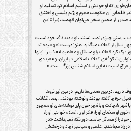
ب بشوید در امام خمینى، همچنان که او در اسلام ذوب شده.» ۱۳۹۵/۵/۲۵ به عبارتی «همان‌طوری که او خودش را تسلیم اسلام کرد تسلیم او
سنگین کدر ظلمانی آن حکومت مجرم و رژیم پلیسی و اختناق
قلاب اسلامی ایران و از رهبر این انقلاب ستایش بکند؟!» ۱۳۶۶/۰۱/۲۱ روشن‌بینی شهید صدر را از همین سخن می‌توان فهمید، زیرا «این
ب بدرستی چیزی نمیدانستند، او با دید نافذ خود نسبت
تا همین امروز که قریب چهل سال از انقلاب میگذرد، هنوز درست نفهمیده‌اند
 این زلزله‌اى که در دنیا به‌‌وجود آمد اصلاً چه بود.» ۱۳۹۵/۵/۲۵ اما «این آدم، آن روز درک کرد انقلاب را و مسائل و مفاهیم انقلاب را. اینها
در به اولین شکوفه‌ی انقلاب اسلامی در ایران، و عقیده‌ی
ر عراق نسبت به این اسلام شناس بزرگ است.»
ریم، در بین هندی‌ها داریم، در بین ایرانی‌ها
ین قبیل حرفها گفته بودند و نوشته بودند… بعد، انقلاب
 مُهر شهادت و با مُهر خون پای نوشته‌های او ممهور
و سخنان او را، فکر او را، اسلام‌خواهی او را،
لامی را و احیای قرآن را اثبات کرد و تضمین کرد، تصدیق کرد، و این چیز بسیار باارزشی است.» ۱۳۶۶/۱/۳۰ ایشان خود را از مسائل جامعه دور نگه نمی‌داشت «در
م‌ در راه‌ مجاهدتی‌ علمی‌ و سیاسی‌ نهاد و درخشش‌