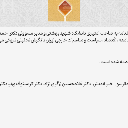
لنامه به صاحب امتیازی دانشگاه شهید بهشتی و مدیر مسوولی دکتر احمد 
الرسول خير انديش، دكتر غلامحسين زرگري نژاد، دكتر كريستوف ورنر، دكتر 