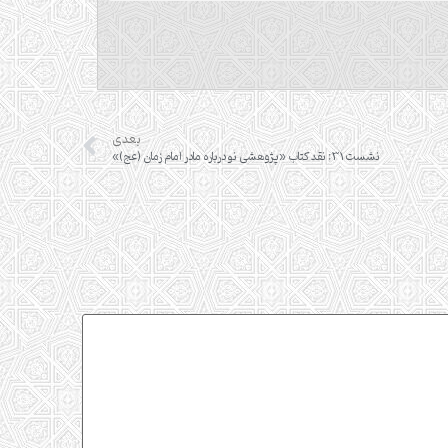
بعدی
نشست 31: نقد کتاب «پژوهشی نو درباره مادر امام زمان (عج)»