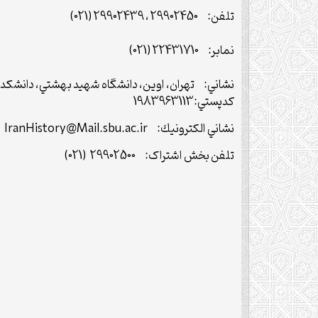
تلفن: 29902450 ، 29902439 (021)
نمابر: 22431710 (021)
نشاني: تهران، اوين، دانشگاه شهيد بهشتي، دانشكده ا
كدپستي:1983963113
نشاني الكترونيك: IranHistory@Mail.sbu.ac.ir
تلفن بخش اشتراک: 29902500 (021)