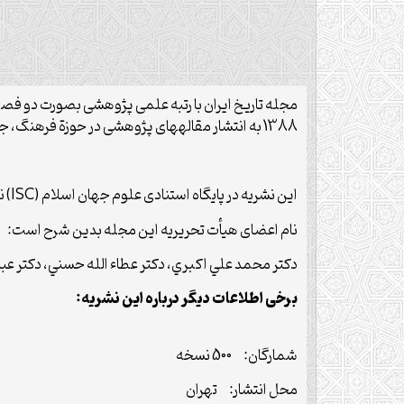
مجله تاريخ ايران با رتبه علمی پژوهشی بصورت دو فص
1388 به انتشار مقاله‏های پژوهشی در حوزة فرهنگ، جامعه، اقتصاد، سیاست و مناسبات خارجی ایران با نگرش تحلیلی تاریخی می‏ پردازد.
این نشریه در پایگاه استنادی علوم جهان اسلام (ISC) نمایه شده است.
نام اعضای هیأت تحریریه این مجله بدین شرح است:
دكتر محمد علي اكبري، دكتر عطاء الله حسني، دكتر عبد
برخی اطلاعات دیگر درباره این نشریه:
شمارگان: 500 نسخه
محل انتشار: تهران