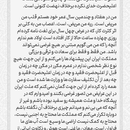
اعلیحضرت خدای نکرده برخلاف نهضت کنونی است.
من در هفتاد و چندمین سال عمر خود هستم قلب من
مریض است. ریه من مریض، است، اعصاب من به کلی بر
اثر کثرت کار، که در عرض چهل سال برای لغت نامه کرده‌ام
روزی چهارده ساعت حالا از کار افتاده است اولاد هم ندارم
آنچه را که من می گویم مبتنی بر هیچ غرضی نمی‌تواند
باشد. من فقط و فقط برای سعادت و ترقی و بزرگی
مملکت ایران این پیشنهادها را می‌کنم و از این جهت هیچ
نوع نظر شخصی ندارم در عمرم مکرر در مکرر چه در زمان
قبل از اعلیحضرت فقید و چه در زمان اعلیحضرت فقید و
چه بعد از آن تکلیف سفارت‌ها و وزارت‌ها شده است و من
همه را رد کرده‌ام از این جهت گمان نمی‌کنم که ملت ایران
در این عرایض من تصور غرضی بکنند و امیدوارم که در
پیشگاه خدا و ملت همیشه رو سفید بوده باشم و غیر از
آنچه که می بی نم و میدانم چیزی برخلاف آن نگفته باشم
دوباره تکرار می‌کنم که مملکت ما محتاج به اجنبی نیست،
محتاج به کمک نیست اراضی ما وسیع است آب‌های ما
فراوان است، معادن ما غنی است هوش و ذکاوت ایرانی از