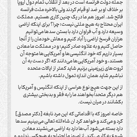
جمله دولت فرانسه است در بعد از انقلاب تمام دول اروپا
بر خلاف او بر ضد او قیام کردند ولی بالاخره ملت فرانسه
فاتح شد. امروز هم ما در یک چنین کاری هستیم. مملکت
ایران محتاج به هیچ ملتی نیست؛ چرا؟ برای اینکه اراضی
وسیعه دارد و آب فراوان دارد با بستن سدها می‌توانیم
هزاران فرسخ اراضی را آباد کنیم و معاش خودمان را از آنجا
حاصل کنیم و به علاوه صادر کنیم؛ و در مملکت ما معادن
بسیار داریم که خود انگلیسی‌ها و آمریکایی‌ها متوجه آن
هستند، و خود آمریکایی‌ها می‌دانند که اگر دست به آن
ثروت‌های زیرزمینی بزنیم شاید کمتر از ایالات متحده
نباشیم شاید همان اندازه تمول داشته باشیم.
از این جهت هیچ نوع هراسی از اینکه انگلیس و آمریکا با
هم دیگر متحداً بخواهند ما را به فقر و بدبختی بیشتری
بکشانند در میان نیست.
خاصه امروز که با اقداماتی که این مرد نابغه [دکتر مصدق]
کرد و می‌کند و خواهد کرد ان شاءالله تعالی می‌بینیم سدها
دارد بسته می‌شود آب‌ها دارد به اراضی می‌نشیند معادن
شروع به کار می‌کند. از امروز ما احتیاج به هیچکس نداریم و