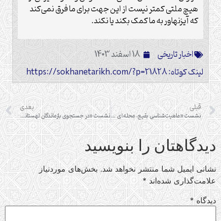
هیچ ملتی کمتر نیست از این جهت برای ما فرق نمی‌کند
که آیزنهاور به ما کمک بکند یا نکند.
اخبار تاریخی
18 اسفند 1403
لینک کوتاه: https://sokhanetarikh.com/?p=21828
قبلی
بعدی
نشست «ماهیت‌شناسی بقیع، محله‌ای مسکونی یا مقبره مدینة النبی»
نشست «در جستجوی بازماندگان لهستانی در ایران»
دیدگاهتان را بنویسید
نشانی ایمیل شما منتشر نخواهد شد.
بخش‌های موردنیاز
علامت‌گذاری شده‌اند
*
دیدگاه
*