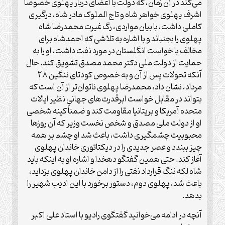
می‌کند در آن زمان، که دولت با اعضای دربار پهلوی خصوصاً
اشرف پهلوی خواهر شاه و تاج الملوک مادر شاه، درگیری
کاملی داشت، با بیان مواردی، رگ غیرت محمدرضا شاه
پهلوی را بجنباند و با اشاره به تلاشی که احمدشاه برای
مخالف با خواست انگلستان در مورد نفت داشت، او را به
حمایت از دولت ملی دکتر محمد مصدق تشویق کند. حال
آنکه تحولات پس از آن و به خصوص کودتای ننگین ۲۸
مرداد، نشان داد، محمدرضا پهلوی ناتوان‌تر از آن است که
بتواند در مقابل خواست ابرقدرت‌های جهانی نظیر ایالات
متحده آمریکا و بریتانیا مقاومت کند و ضمناً کینه شخصی
او از دولت ملی مصدق و شخص نخست وزیر که آن روزها
محبوبیت چشمگیری داشت، باعث شد او چشم بر همه
چیز ببندد و عصر جدیدی را در دیکتاتوری خاندان پهلوی
آغاز کند. حتی همین گفتگو دهخدا و اشاره او به اینکه باید
شاه لکه ننگ قرارداد نفتی را از دامن خاندان پهلوی بزداید،
باعث شد، پهلوی دوم، دستور برخورد با این ادیب شهیر را
بدهد.
آنچه در ادامه می‌خوانید گفتگوی رادیو با استاد علی اکبر