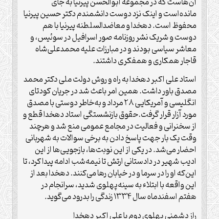
آن‌هاست که در مجموعه ابوالحسن پیرنیا به جای
مانده‌است و اینک نزد دوست دانشمندم دکتر حسین پیرنیا
محفوظ است. دهخدا و معاضدالسلطنه پیرنیا با هم
دوست و شریک نشر روزنامه صور اسرافیل در سوئیس، و
معاشر سیاسی بودند و در مبارزات علیه محمدعلی‌شاه
قاجار همکاری و همفکری داشتند.
استاد علی اکبر دهخدا به راه و روش دولت ملی دکتر محمد
مصدق باور داشت. همین امر باعث شد در جریان کودتای
انگلیسی و آمریکایی ۲۸ مرداد و به‌خاطر دوستی با مصدق
مورد آزار قرار گرفت.حقوق بازنشستگی استاد دهخدا قطع و
از سخنرانی و فعالیت در مجامع عمومی منع شد و هرچند
وقت یک بار جهت پاسخ دادن به برخی سوالات به شهربانی
احضار می‌شد. در یکی از این نوبت‌ها، بازجویی‌ها از این
ادیب شهیر در دادستانی ارتش تا نیمه‌شب ادامه پیدا کرد، تا
این‌که او را در سرما و در خیابان رها می‌کنند. دهخدا بعد از
این واقعه با ابتلاء به سینه‌پهلوی شدید، سرانجام در
هفتم اسفندماه سال ۱۳۳۴ زندگی را بدرود می‌گوید.
راز دشمنی پهلوی دوم با علی اکبر دهخدا