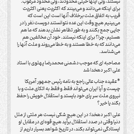
نیستند، ولی اینها خیلی محدودند، ولی محدود مرعوب.
برای اینکه می‌دانند و می‌بینند که اکثریت یعنی اکثریت
قریب به اتفاق ملت برخلاف آنها است این است که
می‌بینیم هیچ وقت این عده نتوانستند دویست نفر را در
جایی جمع بکنند و به طور تظاهر نشان بدهند که ما هم
هستیم، چرا؟ برای اینکه نیستند. خود آن مخالفین هم
می‌دانند که به خطا هستند و به خطا می‌روند و ملت آنها را
می‌شناسد.
مصاحبه ای که موجب دشمنی محمدرضا پهلوی با استاد
علی اکبر دهخدا شد
*عقیده جناب عالی راجع به نامه رئیس جمهور آمریکا
چیست و آیا ایران می‌تواند فقط و فقط به اتکای ملت و با
نیروی ملت سر پای خود بایستد و استقلال خویش را حفظ
بکند یا خیر؟
علی اکبر دهخدا: در این هیچ شکی نیست هر ملتی از ملل
دنیا وقتی در صدد استقلال برآید هیچ قوه‌ای در مقابل او
ایستادگی نمی‌تواند بکند، در تاریخ شواهد بسیار داریم از