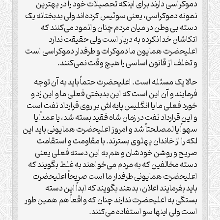
دموکراسی دارند برای اینکه تحصیلات خود را در بهترین
نمونه دموکراسی، یعنی سوئیس کرده‌اند ولی بدبختانه یک
دسته بی وطن در میان مردم چنان وانمود می‌کنند که
اتکاشان خدا نکرده به دربار است ولی حقیقت ندارد
اعلیحضرت همایون ما دموکرات و طرفدار دموکراسی است
و تخلف از قانون اساسی را هیچ وقت نمی‌کنند.
حالا یک مسئله است. اعلیحضرت حتماً باید به آن توجه
فرمایند و آن این است که این بدبختی فعلی ما و این زد و
خورد فعلی ما یا انگلیس پایه‌اش بر روی قرارداد نفت است
و این قرارداد نفت در زمان شاه فقید بسته شد، یا عمداً یا
سهواً یا لمصلحتاً شد و امروز اعلیحضرت همایونی باید این
لکه را از خاندان پهلوی بسترند. با مقاومت و استقامت
صریح و روشن خودشان و هم به این دسته فعلی یعنی
دسته مخالفین که به مردم می‌خواهند به غلط بگویند که
اعلیحضرت همایونی طرفدار ما است صریحاً اعلیحضرت
باید بفرمایند اعلان، بدهند بگویند که ابداً این دسته
بستگی به اعلیحضرت ندارند چنان که واقعاً هم همین طور
است ولی اینها سو استفاده می‌کنند.