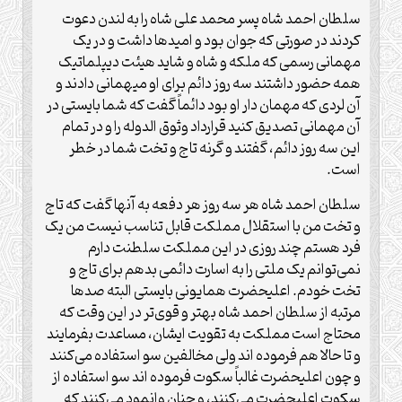
سلطان احمد شاه پسر محمد علی شاه را به لندن دعوت
کردند در صورتی که جوان بود و امیدها داشت و در یک
مهمانی رسمی که ملکه و شاه و شاید هیئت دیپلماتیک
همه حضور داشتند سه روز دائم برای او میهمانی دادند و
آن لردی که مهمان دار او بود دائماً گفت که شما بایستی در
آن مهمانی تصدیق کنید قرارداد وثوق الدوله را و در تمام
این سه روز دائم، گفتند و گرنه تاج و تخت شما در خطر
است.
سلطان احمد شاه هر سه روز هر دفعه به آنها گفت که تاج
و تخت من با استقلال مملکت قابل تناسب نیست من یک
فرد هستم چند روزی در این مملکت سلطنت دارم
نمی‌توانم یک ملتی را به اسارت دائمی بدهم برای تاج و
تخت خودم. اعلیحضرت همایونی بایستی البته صدها
مرتبه از سلطان احمد شاه بهتر و قوی‌تر در این وقت که
محتاج است مملکت به تقویت ایشان، مساعدت بفرمایند
و تا حالا هم فرموده اند ولی مخالفین سو استفاده می‌کنند
و چون اعلیحضرت غالباً سکوت فرموده اند سو استفاده از
سکوت اعلیحضرت می‌کنند، و چنان وانمود می‌کنند که