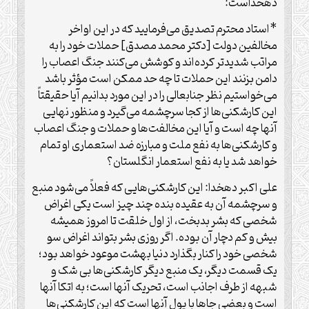
دهخداست:
*استاد محترم تصدیق می‌فرمایید که در این اواخر
مخالفین دولت [دکتر محمد مصدق] حملات خود را به
مراتب شدیدتر کرده‌اند و کوشش می‌کنند جنگ اعصاب را
دامن بزنند این حملات تا چه حد ممکن است مؤثر باشد
می‌خواستیم نظر جنابعالی را در این مورد بدانیم آیا حقیقتاً
این کارشکنی‌ها از کجا سرچشمه می‌گیرد و منظور نهایی
آنها چه است و آیا این مخالفت‌ها و حملات و جنگ اعصاب
و کارشکنی‌ها به نفع ملت و مبارزه ضد استعماری او تمام
خواهد شد یا به نفع استعمار انگلستان؟
علی اکبر دهخدا: این کارشکنی‌هایی که فعلاً می‌شود منبع
و سرچشمه آن به عقیده بنده چند چیز است یکی اغراض
شخصی که بشر بدبخت، از اول خلقت تا امروز همیشه
بیش و کم دچار آن بوده. اگر روزی بشر بتواند اغراض سو
شخصی خود را کنار بگذارد دنیا بهشت موعود خواهد بود؛
یک قسمت دیگر، یک منبع دیگر کارشکنی‌ها بی شک و
شبهه از طرف اجانب است، تحریک آنها است؛ به اتکا آنها
است و بعضی جاها با پول آنها است که این کارشکنی‌ها