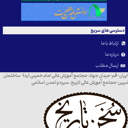
دسترسی های سریع
ارتباط با ما
درباره ما
ارسال مطلب
ایران-قم-میدان جهاد-مجتمع آموزش عالی امام خمینی (ره)- ساختمان
نبیین-مجتمع آموزش عالی تاریخ، سیره و تمدن اسلامی