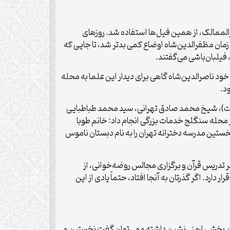
رالممالک، از همین فیل‌ها استفاده شد. روزهای
در زمان مظفرالدین‌شاه اوضاع کمی بدتر شد، تا جایی که
 فیلبان‌باشی می‌گفتند.
ود ناصرالدین‌شاه گاهی برای دیدار این علما به محله
د.
گرفت)، شیخ محمد صادق تهرانی، سید محمد طباطبایی
در محله سنگلج خدمات بزرگی انجام داد: خانم طوبا
 که به ادبیات فارسی، عربی و زبان فرانسه تسلط داشت، در سال ۱۲۸۶ هجری شمسی نخستین مدرسه دخترانه تهران را به نام دبستان ناموس
ر تدریس قرآن و برگزاری مجالس روضه‌خوانی، از
ارد. اگر گذرتان به آنجا افتاد، حتماً یادی از این
رش واگذار کرد. این محله همچنین بخشی ارمنی‌نشین داشته و می‌توان گفت نخستین و