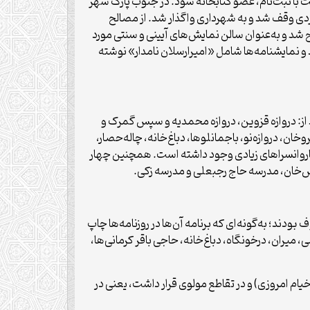
فر از آن استفاده می‌کردند. هرکسی می‌توانست با ثبت‌نام، عضو کتابخانه شود. در جنوب پارک شهر
ه‌دست مهندس باباییان. زمین آن توسط فردی وقف شد و به شهرداری واگذار شد. از مصالح
حدت و تالار رودکی استفاده کردند و به‌تدریج تماشاخانه سنگلج ساخته شد. این تماشاخانه در ۱۸ مهر ۱۳۴۴ افتتاح شد و به‌عنوان سالن نمایش‌های آیینی و سنتی مورد
د و نمایشنامه‌ها شامل «امیرارسلان نامدار» نوشته
 از: دروازه قزوین، دروازه محمدیه و سپس گمرک و
، دروازه‌نو، باجمانلوها، دباغ‌خانه، چاله‌حصار،
 کاروانسراهای زیادی وجود داشته است. همچنین چهار
‌خان، مدرسه حاج رجبعلی و مدرسه زکی.
دند؛ به‌گونه‌ای که برنامه آن‌ها در روزنامه‌ها چاپ
 میران، درخونگاه، دباغ‌خانه، حاجی باقر کرمانی‌ها،
ام امروزی) و در تقاطع مولوی قرار داشت، یعنی در