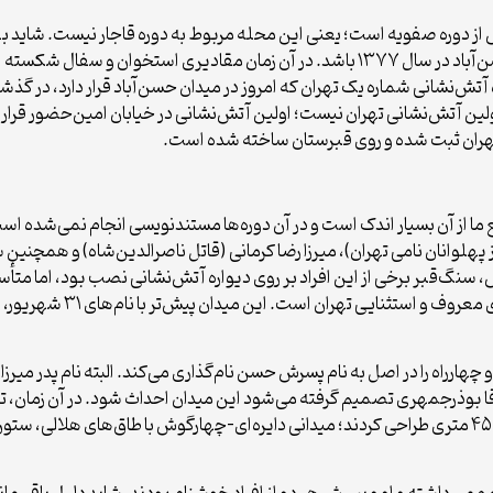
 از دوره صفویه است؛ یعنی این محله مربوط به دوره قاجار نیست. شاید
حفاری احداث تونل و زیرگذر خیابان حافظ در میدان حسن‌آباد در سال ۱۳۷۷ باشد. در آن زمان
شانی شماره یک تهران که امروز در میدان حسن‌آباد قرار دارد، در گذش
لین آتش‌نشانی تهران نیست؛ اولین آتش‌نشانی در خیابان امین‌حضور قرار
 تهران ثبت شده و روی قبرستان ساخته شده است.
 ما از آن بسیار اندک است و در آن دوره‌ها مستندنویسی انجام نمی‌شده اس
پهلوانان نامی تهران)، میرزا رضا کرمانی (قاتل ناصرالدین‌شاه) و همچنین 
نگ‌قبر برخی از این افراد بر روی دیواره آتش‌نشانی نصب بود، اما متأسفان
نمانده است. اما خود میدان 
چهارراه را در اصل به نام پسرش حسن نام‌گذاری می‌کند. البته نام پدر م
قا بوذرجمهری تصمیم گرفته می‌شود این میدان احداث شود. در آن زمان، تاز
معماری اروپایی و روسی، میدانی با قطر ۹۰ متر و اضلاع ۴۵ متری طراحی کردند؛ میدانی دایره‌ای-چهارگو