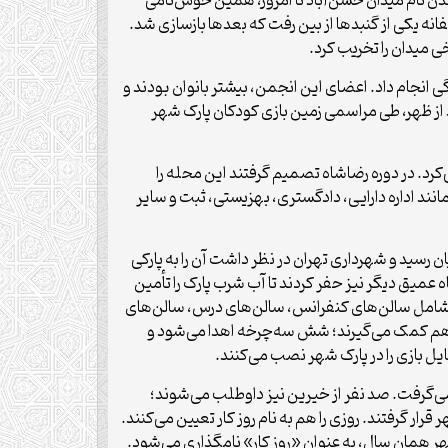
دن نام میدان حسن‌آباد تا امروز، همین خوش‌نامی
 ضلع جنوبی میدان را خرید و متأسفانه یکی از گنبدها از بین رفت که بعدها بازسازی شد.
من سنگلج است. این انجمن در سال ۱۳۲۹ در همین محل خدمات بزرگی انجام داد. اعضای این انجمن، بیشتر بانوان بودند و
تشر شد که: «دیروز ساعت سه و نیم بعد از ظهر، طی مراسمی زمین بازی کودکان پارک شهر
کرد. در دوره رضاشاه تصمیم گرفتند این محله را
ند اداره دارایی، دادگستری، بهزیستی، ثبت و سایر
ان تزیین شد و در تابستان سال ۱۳۲۹ نرده‌های اطراف محوطه به پایان رسید و شهرداری تهران در نظر داشت آن را به پارکی
عمیق دیگر نیز حفر کردند تا آب شرب پارک را تأمین
نا شامل سالن‌های کنفرانس، سالن‌های درس، سالن‌های
 هم کمک می‌گیرند؛ شش سه‌چرخه اهدا می‌شود و
یل بازی را در پارک شهر نصب می‌کنند.
می‌گرفت. صد نفر از خیرین نیز داوطلب می‌شوند؛
ر گرفتند. روزی را هم به نام روز کار تعیین می‌کنند.
 تصور می‌کنیم همکاری‌های جمعی فقط مخصوص کشورهای خارجی است، این نمونه نشان می‌دهد چنین نیست. روز ۱۳ مهر همان سال، به عنوان «روز کار» نامگذاری می‌شود.