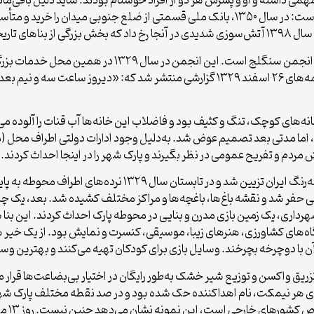
ی داشته و او و پسرش هر دو از افراد خوشنام بودند. شاید دلیل باقی‌مان
آن‌ها باشد. در این میدان نیز اتفاقات مختلفی رخ داده است: در سال ۱۳۵۰، بانک ملی قسمتی از
اما نکته‌ای که اهمیت بسیاری دارد، بلدیه (شهرداری) و انج
کار بسیار بزرگی انجام دادند: تأسیس پارک شهر. در روزنامه‌های ۲۶ اسفند ۱۳۲۹ گزارشی من
نه‌های کوچک، تنگ و کثیف بود و فاضلاب این خانه‌ها آب قنات را آلوده می‌
 اما مدتی بعد تصمیم عوض شد. به‌دلیل وجود ادارات دولتی اطراف محل (مان
ردم و تفریح عمومی در نظر بگیرند و پارک شهر را در اینجا احداث کردند.
در روز افتتاح، خیابان‌ها و مسیرهای پارک با پرچم‌های سه‌رنگ ایر
حفر شد و نقشه باغ‌ها، باغچه‌ها و مراکز مختلف کشیده شد. بعد، یک چاه 
شهرداری، یک زمین بازی مدرن و بنایی در محوطه پارک احداث کردند. این ب
ه‌های کشاورزی، هنرهای زیبا، موسیقی، کنسرت و نمایش بود. از یک خیر
 با دوچرخه بچرخند. وسایل بازی برای کودکان تهیه می‌کنند و بهترین وسا
یق واکسن و توزیع شیر خشک به‌طور رایگان در اختیار بی‌بضاعت‌ها قرار 
ی هر نیمکت، نام اهداکننده حک شده بود و در صد نقطه مختلف پارک شهر قرا
اگر ما