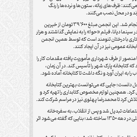
ی‌کنند: ظرف‌های زباله، ستون‌ها و نرده‌ها را رنگ
زند و در محل نصب می‌کنند.
این برنامه توسط بانوی رزم‌آرا (که در همان سال کشته شده بود) و با همکاری همسر سفیر آمریکا در ایران، که رئیس انجمن بود، انجام شد. این انجمن مبلغ ۳۹٬۶۰۰ تومان از خیرین
پارک اختصاص یابد. در همان شب، در سینما دیانا، فیلم «حوا» را به نمایش گذاشتند و هزار
ا ۱۰۰ ریال فروختند و درآمد آن را نیز صرف پارک شهر کردند. پارکی که امروز ما در آن آرامش می‌یابیم، همان پارک ۲۵ هکتاری با درختان تنومند است که توسط همین انجمن
انه عمومی نیز در آن ایجاد کنند.
 و خانم فلوریا منصور از طرف شهرداری مأموریت یافته مقدمات کار را
ه کتابخانه پارک شهر را تأسیس کند. در آن زمان،
محل دانست؛ جایی که می‌توانست بهترین کتابخانه
 کرد. همچنین لوازم مخصوص کتابداری را تهیه کرد و
 تلاش کرد تا محمدرضا پهلوی نیز در مراسم شرکت کند.
ها به سالن اجتماعات تبدیل شد و پس از انقلاب، به سفره‌خانه
سنتی تغییر کاربری داد. اگر اکنون به پارک شهر بروید، ساختمان فعلی کتابخانه، همان ساختمان اصلی سال ۱۳۴۰ نیست. بنای اصلی در دهه ۱۳۵۰ ساخته شد؛ بنایی که گفته می‌شود اثر