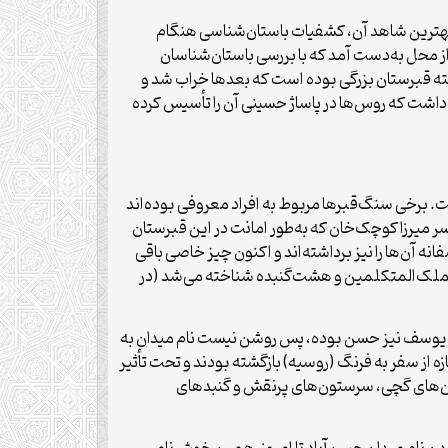
 بهترین شاهد آن، کشفیات باستان‌شناسی هنگام
 مقادیری استخوان و سفال شکسته از محل به‌دست آمد که با بررسی باستان‌شناسان
ته قبرستان بزرگی بوده است که بعدها خراب شد و
 داشت که روس‌ها در پاساژ حسینی آن را تأسیس کرده
ت. برخی سنگ‌قبرها مربوط به افراد معروفی بوده‌اند
سر میرزا کوچک‌خان که به‌طور امانت در این قبرستان
ه آن‌ها را نیز برداشته‌اند و اکنون چیز خاصی باقی
حسن‌آباد یکی از میدان‌های معروف و استثنایی تهران است. این میدان پیش‌تر با نام‌های ۳۱ شهریور، ملک‌المتکلمین و هشت‌گنبده شناخته می‌شد (در
یرزا یوسف نیز حسن بوده، پس روشن نیست نام میدان به
ه از سفر به فرنگ (روسیه) بازگشته بودند و تحت تأثیر
ش با طاق‌های هلالی، ستون‌های گچی، سرستون‌های پرنقش و گنبدهای