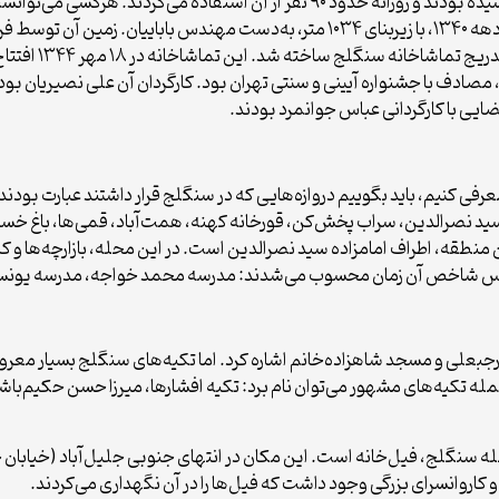
تا اواسط فروردین ۱۳۴۱، اعضای کتابخانه به ۳۷۲ نفر رسیده بودند و روزانه حدود ۹۰ ن
نیز، در همان دوران، تماشاخانه سنگلج ساخته شد؛ در دهه ۱۳۴۰، با زیربنای ۱۰۳۴ متر، ب
باقیمانده تالار و
، مصادف با جشنواره آیینی و سنتی تهران بود. کارگردان آن علی نصیریان بو
ضایی با کارگردانی عباس جوانمرد بودند.
فی کنیم، باید بگوییم دروازه‌هایی که در سنگلج قرار داشتند عبارت بودند
د نصرالدین، سراب پخش‌کن، قورخانه کهنه، همت‌آباد، قمی‌ها، باغ خسروخان
ین منطقه، اطراف امامزاده سید نصرالدین است. در این محله، بازارچه‌ها و
مدارس شاخص آن زمان محسوب می‌شدند: مدرسه محمد خواجه، مدرسه یونس
علی و مسجد شاهزاده‌خانم اشاره کرد. اما تکیه‌های سنگلج بسیار معروف بو
مله تکیه‌های مشهور می‌توان نام برد: تکیه افشارها، میرزا حسن حکیم‌باشی،
 سنگلج، فیل‌خانه است. این مکان در انتهای جنوبی جلیل‌آباد (خیابان خی
 کاروانسرای بزرگی وجود داشت که فیل‌ها را در آن نگهداری می‌کردند.