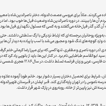
ده می‌کردند. مثلاً برای عروسی عصمت‌الدوله، دختر ناصرالدین‌شاه با معی
مردم آن‌ها را ببینند. در دوره ناصرالدین‌شاه وضعیت فیل‌ها خوب بود، اما 
 به آن گذر، گذر فیل‌خانه می‌گفتند و به کسی که مسئول نگهداری فیل‌ها بود،
ژه روحانیان برجسته‌ای که ارتباط نزدیکی با ارگ سلطنتی داشتند. حتی خ
رد کوچه‌های تنگ شود و مجبور می‌شد با اسب یا پیاده به دیدار آن‌ها برو
دی (در دوره ناصری و مظفری، تنها کسی که برای میرزا رضا کرمانی ختم 
ابوالقاسم طباطبایی نام برد. در کنار این‌ها، باید از بانویی یاد کرد که 
آزموده، دختر میرزا حسن‌خان سرتیپ. ایشان
ن، شرایط برای تحصیل دختران بسیار دشوار بود. خانم طوبا آزموده علاوه ب
ناموس را در تهران پایه‌گذاری کند. قبر ایشان در قبرستان ظهیرالدوله قرار د
رسه‌اش نیز پایین‌تر از خانه، روبه‌روی درِ پارک شهر قرار داشت.
او تقدیرنامه و نشان درجه ۱، ۲ و ۳ دریافت کرده بود و در سال ۱۳۱۹، کل مدرسه را به آموزش و پرو