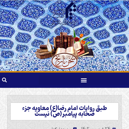
طبق روایات امام رضا(ع) معاویه جزء
صحابه پیامبر(ص) نیست