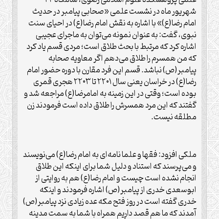
علمی پژوهشکده علوم اسلامی رضوی، شامگاه ۲۲
شهریور ماه در نشست علمی «صحابی پیامبر در حدیث
امام رضا(ع)» با اشاره به نقش امام رضا(ع) در احیای سنت
نبوی، گفت: به عنوان نمونه می‌توان به ماجرای عجیبی
اشاره کرد که مرتبط با بحث طلاق است؛ مردی قسم یاد کرد
که من همسرم را طلاق می‌دهم اگر معاویه صحابه
پیامبر(ص) نباشد. قسم این فرد مقارن با دوره حضور امام
رضا(ع) در خراسان یعنی سال ۲۲۰۱ تا ۲۲۰۳ هجری قمری
بوده است؛ وقتی در این زمینه به امامرضا(ع) مراجعه شد و
گفتند که این مرد همسرش را طلاق داده است فرمودند زن
مطلقه نیست.
ملکی افزود: فقها و علما نامه‌ای به امام رضا(ع) می‌نویسند
و می‌پرسند که استناد و دلیل شما برای اینکه این طلاق
انجام نشده است چیست و امام رضا(ع) هم به روایتی از
ابوسعدی خدری از پیامبر(ص) اشاره فرمودند و اینکه
خدری گفته است در روز فتح مکه عده زیادی نزد پیامبر(ص)
آمدند که ما هم قصد داریم همراه با شما به سمت مدینه