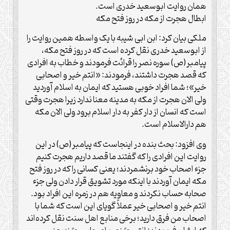
همان روایت ابوسعید خدری است.
ابطال هجرت از مکه در روز فتح مکه
ملکی بیان کرد: ابن ابی شیبه با یک واسطه همین روایت را
از ابوسعید خدری نقل کرده است که در روز فتح مکه،
پیامبر(ص) سوره نصر را قرائت فرمودند و خطاب به افرادی
که قصد هجرت داشتند، فرمودند: «انتم خیر و اصحابی
خیر»؛ شما افراد خوبی هستید که ایمان به اسلام آوردید
ولی الان هجرت از مکه به مدینه معنا ندارد زیرا هجرت وقتی
است که انسان از دار کفر به دار اسلام برود ولی الان مکه
هم دارالاسلام است.
وی افزود: بحث بنده در اینجاست که پیامبر(ص) در این
روایت این افرادی را که گفتند ما قصد داریم هجرت کنیم
جزء اصحاب خود برنشمردند؛ یعنی کسانی را که در روز فتح
مکه ایمان آوردند با اینکه مورد تشویق قرار دادن ولی جزء
صحابه حساب نکردند و معاویه هم در زمره این افراد بود.
انتم خیر و اصحابی خیر عملاً گویای این است که شما با
اصحاب من فرق دارید؛ برخی منابع اهل سنت نقل کرده‌اند