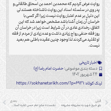
روایت عرض کردیم که محمدبن احمد بن اسحاق طالقانی و
پدر وی در سلسله اسناد این روایت ناشناخته هستند لی
این دلیل بر عدم اعتبار روایت نیست زیرا اگر کسی با
خراسان آن زمان آشنا باشد مشخص خواهد شد که این
اتفاق، رخدادی عادی در آن شرایط است زیرا در خراسان آن
روز فقه حنفی رواج زیادی داشت و عده زیادی از مردم از فقه
او تقلید می‌کردند لذا وجود چنین عقیده باطلی هم بعید
نیست.
اخبار تاریخی
دسته بندی موضوعی:
حضرت امام رضا (ع)
24 شهریور 1402
لینک کوتاه: https://sokhanetarikh.com/?p=6931
قبلی
بعدی
باور شیخ شهید به مشروطه مشروعه
نشست « صلح امام حسن (علیه السلام) تدبیری در شکل‌گیری تمدن اسلامی»