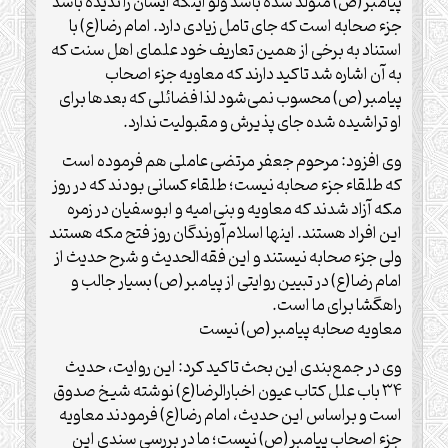
پیامبر(ص) متولد شده باشد ولو اینکه ایشان را ندیده باشد
جزء صحابه است که جای تامل زیادی دارد. امام رضا(ع) با
استناد به برخی از همین تعاریف خود علمای اهل سنت که
به آن اشاره شد تاکید دارند که معاویه جزء اصحاب
پیامبر(ص) محسوب نمی‌شود لذا فضائلی که بعدها برای
او تراشیده شده جای پذیرش و مقبولیت ندارد.
وی افزود: مرحوم جعفر مرتضی عاملی هم فرموده است
که طلقاء جزء صحابه نیست؛ طلقاء کسانی بودند که در روز
مکه آزاد شدند که معاویه و بنی‌امیه و ابوسفیان در زمره
این افراد هستند. اینها اسلام‌آورندگان روز فتح مکه هستند
ولی جزء صحابه نیستند و این فقه‌الحدیث و شرح حدیث از
امام رضا(ع) در تبیین روایتی از پیامبر(ص) بسیار جالب و
راهگشا برای ما است.
معاویه صحابه پیامبر(ص) نیست
وی در جمع‌بندی این بحث تاکید کرد: این روایت، حدیث
۳۴ باب علل کتاب عیون اخبارالرضا(ع) نوشته شیخ صدوق
است و براساس این حدیث، امام رضا(ع) فرمودند معاویه
جزء اصحاب پیامبر(ص) نیست؛ ما در بررسی سندی این