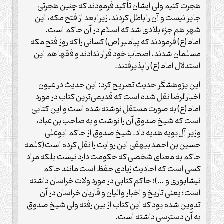
هجرت کنیم ولی ایشان تأکید فرمودند که چنین هجرتی
جایز نیست و آن را باطل کردند، زیرا بعد از فتح مکه، این
شهر هم جزء بلادی شد که اسلام در آن حاکم است.
امام(ع) فرمودند که پیامبر(ص) کسانی را که روز فتح مکه
مسلمان شدند، اصحاب خود قرار ندادند و فقها هم این
استدلال امام(ع) را پذیرفتند.
این پژوهشگر حدیث تصریح کرد: این حدیث در عیون
اخبارالرضا نقل شده است که قدیمی‌ترین کتاب در مورد
امام(ع) به صورت مستقل نوشته شده است و این کتابی
است که شیخ صدوق آن را نوشت و به صاحب بن عباد،
وزیر آل‌بویه هدیه داد. شیخ صدوق از حاکم ابوعلی
حسین بن احمد بیهقی این روایت را نقل کرده است(کلمه
حاکم به معنای شخصی که حکومت دارد نیست بلکه مراد
کسی است که احادیث زیادی حفظ است مانند حاکم
نیشابوری و …)؛ حاکم کتابی در مورد ولات خراسان داشته
است؛ یعنی تاریخ و اخبار والیان و قاریان خراسان در آن
تدوین شده بود که این کتاب از بین رفته ولی شیخ صدوق
به آن دسترسی داشته است.