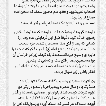
که ایشان فرمودند: انتم حیًزی و اصحابی حیًز؛ یعنی
وضعیت و موقعیت شما و اصحاب من تفاوت دارد و شما
اصحاب نمی‌شوید و فقها هم مجبور شدند که سخن امام
رضا(ع) را بپذیرند.
مسلمین بعد از فتح مکه صحابه پیامبر(ص) نیستند
پژوهشگر و عضو هیئت علمی پژوهشکده علوم اسلامی
رضوی اضافه کرد: دقیقاً طبق این فرمایش امام رضا(ع)
کسانی که بعد از فتح مکه مسلمان شدند جزء اصحاب
حساب نمی‌شوند؛ در واقع امام(ع) با این تفکر که صحابه را
دایره‌ای وسیع می‌دانستند مقابله کردند زیرا در خراسان آن
روز مسلمین بعد از فتح مکه و کسانی که یک روز
پیامبر(ص) را دیده‌اند صحابه حساب می‌کردند و امام این
تفکر باطل را زیر سؤال بردند.
وی افزود: سعیدبن مسیب گفته است که فرد باید مدتی
مثلاً یک یا دو سال همراه پیامبر(ص) باشد و در یکی دو
غزوه شرکت کرده باشد تا بتوان او را صحابی دانست؛ واقدی
هم در کتاب المغازی که در سال ۲۰۷ با ۲۰۹ از دنیا رفته،
آورده است که هر کسی که اسلام آورده و رسول‌الله(ص) را