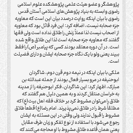
پژوهشگر و عضو هیئت علمی پژوهشکده علوم اسلامی
رضوی وابسته به بنیاد پژوهش‌های اسلامی آستان قدس
رضوی با بیان اینکه روایت درصدد بیان این است که معاویه
جزء صحابه نیست، اضافه کرد: این فرد قائل بود که معاویه
از اصحاب نیست لذا عملاً زنش را طلاق نداده است ولی فقها
گفتند که معاویه جزء صحابه است لذا این طلاق واقع شده
است. در آن دوره معتقد بودند کسی که پیامبر(ص) را فقط
ببیند یعنی ولو با یک نگاه جزء صحابه ایشان و دارای فضیلت
است.
ملکی با بیان اینکه در نیمه دوم قرن دوم، شاگردان
ابوحنیفه در مرو بسیار فعال بودند از جمله عبدالله بن
مبارک، اظهار کرد: این شاگردان، فکر ابوحنیفه را از مدینه
به خراسان منتقل کردند و به همین دلیل هم گفتند که
طلاق را می‌توان مشروط کرد بر خلاف فقه اهل بیت(ع) که
مطلقاً شرط را در طلاق نمی‌پذیرند. امام رضا(ع) قطعاً طلاق
مشروط را قبول ندارند ولی وقتی در این مسئله به ایشان
رجوع می‌شود با استفاده از نوع تفکر و زبان طرف مقابل
یعنی همان قاعده طلاق مشروط با او محاجه می‌کنند که