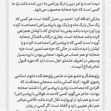
دیده است و امر دین را درک و راضی به دین شده باشد نزد ما
کسی است که جزء صحابه محسوب می‌شود.
ملکی اضافه کرد: احمد بن حنبل گفته است هر کسی که
یک سال یا یک ماه و یا یک روز با پیامبر(ص) مصاحبت کرده
و یا او را دیده باشد یعنی به اندازه‌ای که با ایشان همراهی
کرده باشد صحابه است. بخاری درکتاب فضائل صحابه
آورده است کسی که با پیامبر(ص) مصاحبت کرده و یا
ایشان را دیده باشد در حالی که جزء مسلمین است جزء
صحابه او هم حساب می‌شود؛ صحابی‌بودن دایره بسیار
وسیعی در تعریف علمای اهل سنت دارد که مورد قبول
امام رضا(ع) نیست.
پژوهشگر و عضو هیئت علمی پژوهشکده علوم اسلامی
رضوی افزود: البته کسانی مانند سمعانی معتقدند که
افرادی که مصاحبت زیادی با پیامبر(ص) داشتند صحابه
بودند؛ جاحز می‌گوید کسی که مدت طولانی با پیامبر(ص)
است و هم باید از او روایت نقل کرده باشد؛ قاضی عیاض
هم نظر عجیبی دارد و گفته است اگر کسی در زمان