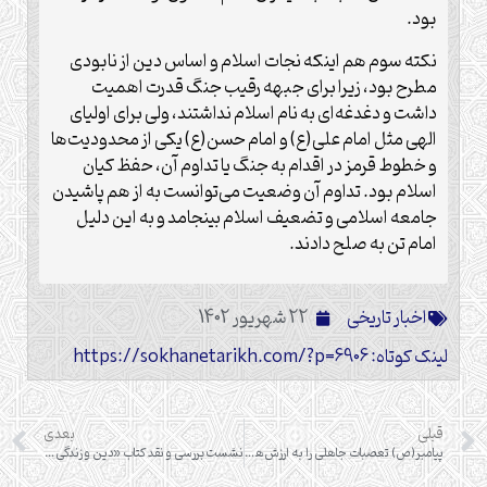
بود.
نکته سوم هم اینکه نجات اسلام و اساس دین از نابودی
مطرح بود، زیرا برای جبهه رقیب جنگ قدرت اهمیت
داشت و دغدغه‌ای به نام اسلام نداشتند، ولی برای اولیای
الهی مثل امام علی(ع) و امام حسن(ع) یکی از محدودیت‌ها
و خطوط قرمز در اقدام به جنگ یا تداوم آن، حفظ کیان
اسلام بود. تداوم آن وضعیت می‌توانست به از هم پاشیدن
جامعه اسلامی و تضعیف اسلام بینجامد و به این دلیل
امام تن به صلح دادند.
اخبار تاریخی
22 شهریور 1402
لینک کوتاه: https://sokhanetarikh.com/?p=6906
قبلی
بعدی
پیامبر(ص) تعصبات جاهلی را به ارزش‌های الهی تبدیل کرد
نشست بررسی و نقد کتاب «دین و زندگی روزانه مسلمانان حیدرآباد دکن (دوره قطب شاهیان و آصف جاهیان)»