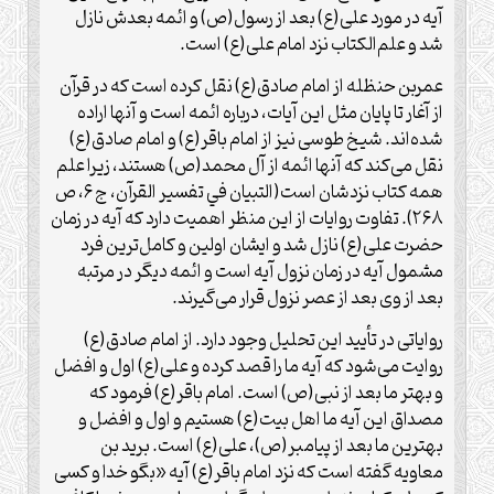
آیه در مورد علی(ع) بعد از رسول(ص) و ائمه بعدش نازل
شد و علم‌الکتاب نزد امام علی(ع) است.
عمربن حنظله از امام صادق(ع) نقل کرده است که در قرآن
از آغار تا پایان مثل این آیات، درباره ائمه است و آنها اراده
شده‌اند. شیخ طوسی نیز از امام باقر(ع) و امام صادق(ع)
نقل می‌کند که آنها ائمه از آل محمد(ص) هستند، زیرا علم
همه کتاب نزدشان است(التبيان في تفسير القرآن، ج ‏۶، ص
۲۶۸). تفاوت روایات از این منظر اهمیت دارد که آیه در زمان
حضرت علی(ع) نازل شد و ایشان اولین و کامل‌ترین فرد
مشمول آیه در زمان نزول آیه است و ائمه دیگر در مرتبه
بعد از وی بعد از عصر نزول قرار می‌گیرند.
روایاتی در تأیید این تحلیل وجود دارد. از امام صادق(ع)
روایت می‌شود که آیه ما را قصد کرده و علی(ع) اول و افضل
و بهتر ما بعد از نبی(ص) است. امام باقر(ع) فرمود که
مصداق این آیه ما اهل‌ بیت(ع) هستیم و اول و افضل و
بهترین ما بعد از پیامبر(ص)، علی(ع) است. برید بن
معاویه گفته است که نزد امام باقر(ع) آیه‌ «بگو خدا و کسی