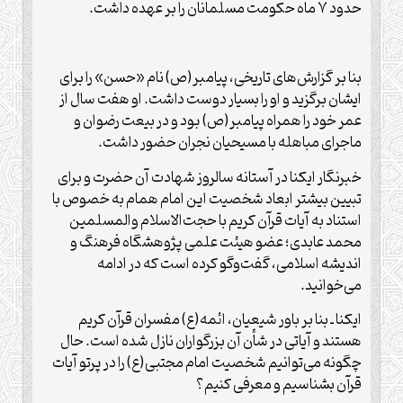
حدود ۷ ماه حکومت مسلمانان را بر عهده داشت.
بنا بر گزارش‌های تاریخی، پیامبر(ص) نام «حسن» را برای
ایشان برگزید و او را بسیار دوست داشت. او هفت سال از
عمر خود را همراه پیامبر(ص) بود و در بیعت رضوان و
ماجرای مباهله با مسیحیان نجران حضور داشت.
خبرنگار ایکنا در آستانه سالروز شهادت آن حضرت و برای
تبیین بیشتر ابعاد شخصیت این امام همام به خصوص با
استناد به آیات قرآن کریم با حجت‌الاسلام والمسلمین
محمد عابدی؛ عضو هیئت علمی پژوهشگاه فرهنگ و
اندیشه اسلامی، گفت‌وگو کرده است که در ادامه
می‌خوانید.
ایکنا ـ بنا بر باور شیعیان، ائمه(ع) مفسران قرآن کریم
هستند و آیاتی در شأن آن بزرگواران نازل شده است. حال
چگونه می‌توانیم شخصیت امام مجتبی(ع) را در پرتو آیات
قرآن بشناسیم و معرفی کنیم؟