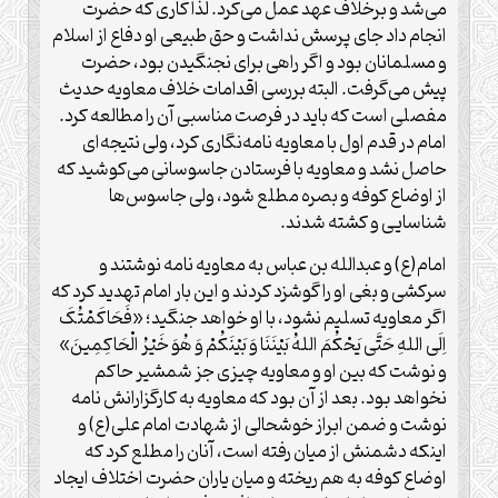
می‌شد و برخلاف عهد عمل می‌کرد. لذا کاری که حضرت
انجام داد جای پرسش نداشت و حق طبیعی او دفاع از اسلام
و مسلمانان بود و اگر راهی برای نجنگیدن بود، حضرت
پیش می‌گرفت. البته بررسی اقدامات خلاف معاویه حدیث
مفصلی است که باید در فرصت مناسبی آن را مطالعه کرد.
امام در قدم اول با معاویه نامه‌نگاری کرد، ولی نتیجه‌ای
حاصل نشد و معاویه با فرستادن جاسوسانی می‌کوشید که
از اوضاع کوفه و بصره مطلع شود، ولی جاسوس‌ها
شناسایی و کشته شدند.
امام(ع) و عبدالله بن عباس به معاویه نامه‌ نوشتند و
سرکشی و بغی او را گوشزد کردند و این بار امام تهدید کرد که
اگر معاویه تسلیم نشود، با او خواهد جنگید؛ «فَحَاکَمْتُکَ
اِلَی اللهِ حَتَّی یَحْکُمَ اللهُ بَیْنَنَا وَ بَیْنَکُمْ وَ هُوَ خَیْرُ الْحَاکِمِینَ»
و نوشت که بین او و معاویه چیزی جز شمشیر حاکم
نخواهد بود. بعد از آن بود که معاویه به کارگزارانش نامه
نوشت و ضمن ابراز خوشحالی از شهادت امام علی(ع) و
اینکه دشمنش از میان رفته است، آنان را مطلع کرد که
اوضاع کوفه به هم ریخته و میان یاران حضرت اختلاف ایجاد