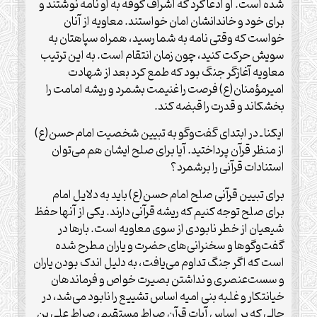
شده است. او ادعا کرد که اشراف کوفه به او نامه نوشتند و
برای خود و خاندانشان امان خواستند. معاویه از آنان
خواست که وقتی نامه به شما رسید، همراه سپاهتان به
سویش حرکت کنید، چون زمان انتقام است. به این ترتیب
معاویه آغازگر جنگ بود که طمع کرد بعد از شهادت
امیرمؤمنان(ع) فرصت را غنیمت بشمرد و ریشه امامت را
بخشکاند و قدرت را قبضه کند.
ایکنا ـ در ابتدای گفت‌وگو به تبیین شخصیت امام حسن(ع)
از منظر قرآن پرداختید. آیا برای صلح ایشان هم می‌توان
استنادات قرآنی را برشمرد؟
برای تبیین قرآنی صلح امام حسن(ع) باید به دلایل امام
برای صلح توجه کنیم که ریشه قرآنی دارند. یکی از آنها حفظ
شیعیان از خطر نابودی از سوی معاویه است. بارها در
گفت‌وگوها و سخنرانی‌های حضرت و یاران مطرح شده
است که اگر جنگ تداوم می‌یافت، به دلیل اندک بودن یاران
و سست‌عنصری و نداشتن بصیرت خواص و فرماندهان
خیانتکار و غلبه بنی امیه اساس تشییع را نابود می‌شد، در
حالی که بر اساس آیات قرآن صراط مستقیم، صراط علی بن