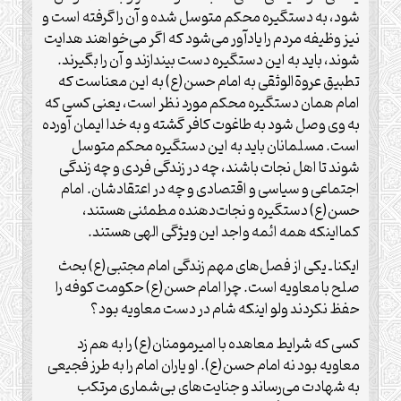
شود، به دستگیره محکم متوسل شده و آن را گرفته است و
نیز وظیفه مردم را یادآور می‌شود که اگر می‌خواهند هدایت
شوند، باید به این دستگیره دست بیندازند و آن را بگیرند.
تطبیق عروة‌الوثقی به امام حسن(ع) به این معناست که
امام همان دستگیره محکم مورد نظر است، یعنی کسی که
به وی وصل شود به طاغوت کافر گشته و به خدا ایمان آورده
است. مسلمانان باید به این دستگیره محکم متوسل
شوند تا اهل نجات باشند، چه در زندگی فردی و چه زندگی
اجتماعی و سیاسی و اقتصادی و چه در اعتقادشان. امام
حسن(ع) دستگیره و نجات‌دهنده مطمئنی هستند،
کمااینکه همه ائمه واجد این ویژگی الهی هستند.
ایکنا ـ یکی از فصل‌های مهم زندگی امام مجتبی(ع) بحث
صلح با معاویه است. چرا امام حسن(ع) حکومت کوفه را
حفظ نکردند ولو اینکه شام در دست معاویه بود؟
کسی که شرایط معاهده با امیرمومنان(ع) را به هم زد
معاویه بود نه امام حسن(ع). او یاران امام را به طرز فجیعی
به شهادت می‌رساند و جنایت‌های بی‌شماری مرتکب