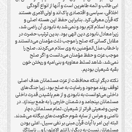
ابی طالب و ائمه طاهرین است و آنها از انواع آلودگی
اخلاقی، سیاسی و اقتصادی پاک‌اند و اولی‌الامری هستند
که قرآن معرفی کرد. بنابراین حفظ این هسته اصلی و
جوهره اسلام لازم بود و نمی‌شد به نابودی آن راضی شد،
زیرا معادل نابودی دین الهی بود. بدین ترتیب حضرت در
مقابل کسانی که صلح را موجب ذلت مؤمنان می‌دانستند و
با خطاب مذل‌المؤمنین به وی سلام می‌کردند، صلح را
موجب عزت و حفظ مؤمنان می‌دانست و اگر صلح
نمی‌شد، شاهد تسلط معاویه و بنی‌امیه و ریختن خون
بقیه شیعیان بودیم.
نکته دیگر اینکه محافظت از عزت مسلمانان هدف اصلی
توقف روند موجود و رضایت به صلح بود، زیرا جنگ‌های
داخلی می‌توانست به نابودی و از هم پاشیدن قدرت داخلی
مسلمانان بینجامد و دشمنان خارجی را به طمع بیندازد. در
چنین وضعیتی فراتر از شیعیان، تمام مسلمانان دچار
ناامنی و هراس از سایه شوم حکومت‌های بیگانه می‌شدند.
البته این امر با آیات قرآن مبنی بر نفی سبیل، اعلی بودن
مسلمانان نسبت به دیگران(انتم الاعلون) و… ناسازگار