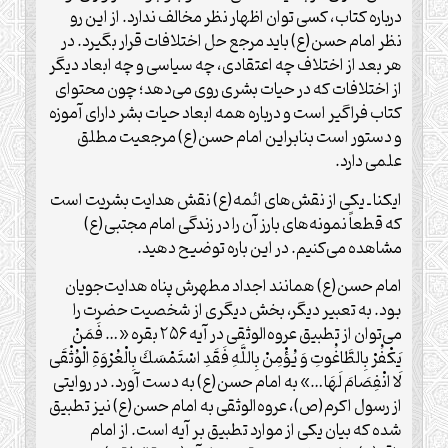
درباره کتاب، کسی توان اظهار نظر مخالف ندارد. از این رو
نظر امام حسن(ع) باید مرجع حل اختلافات قرار بگیرد. در
هر بعد از اختلاف چه اعتقادی، چه سیاسی و چه ابعاد دیگر
از اختلافات که در حیات بشری روی می‌دهد؛ چون محتوای
کتاب فراگیر است و درباره همه ابعاد حیات بشر دارای آموزه
و دستور است بنابراین امام حسن(ع) مرجعیت مطلق
علمی دارد.
ایکنا ـ یکی از نقش‌های ائمه(ع) نقش هدایت بشریت است
که قطعاً نمونه‌های بارز آن را در زندگی امام مجتبی(ع)
مشاهده می‌کنیم. در این باره توضیح دهید.
امام حسن(ع) همانند اجداد مطهرش پناه هدایت‌جویان
بود. به تعبیر دیگر، بخش دیگری از شخصیت حضرت را
می‌توان از تطبیق عروه‌الوثقی در آیه ۲۵۶ بقره «… فَمَنْ
يَكْفُرْ بِالطَّاغُوتِ وَ يُؤْمِنْ بِاللَّهِ فَقَدِ اسْتَمْسَكَ بِالْعُرْوَةِ الْوُثْقَى
لَا انْفِصَامَ لَهَا…» به امام حسن(ع) به دست آورد. در روایتی
از رسول اکرم(ص)، عروه‌الوثقی به امام حسن(ع) نیز تطبیق
شده که بیان یکی از موارد تطبیق بر آیه است. از امام