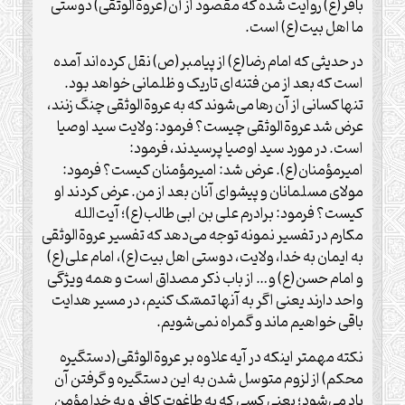
باقر(ع) روایت شده که مقصود از آن(عروة‌الوثقی) دوستی
ما اهل بیت(ع) است.
در حدیثی که امام رضا(ع) از پیامبر(ص) نقل کرده‌اند آمده
است که بعد از من فتنه‌ای تاریک و ظلمانی خواهد بود.
تنها کسانی از آن رها می‌شوند که به عروةالوثقی چنگ زنند،
عرض شد عروةالوثقی چیست؟ فرمود: ولایت سید اوصیا
است. در مورد سید اوصیا پرسیدند، فرمود:
امیرمؤمنان(ع). عرض شد: امیرمؤمنان کیست؟ فرمود:
مولای مسلمانان و پیشوای آنان بعد از من. عرض کردند او
کیست؟ فرمود: برادرم علی بن ابی طالب(ع)؛ آیت‌الله
مکارم در تفسیر نمونه توجه می‌دهد که تفسیر عروة‌الوثقی
به ایمان به خدا، ولایت، دوستی اهل بیت(ع)، امام علی(ع)
و امام حسن(ع) و… از باب ذکر مصداق است و همه ویژگی
واحد دارند یعنی اگر به آنها تمسّک کنیم، در مسیر هدایت
باقی خواهیم ماند و گمراه نمی‌شویم.
نکته مهمتر اینکه در آیه علاوه بر عروة‌الوثقی(دستگیره
محکم) از لزوم متوسل‌ شدن به این دستگیره و گرفتن آن
یاد می‌شود؛ یعنی کسی که به طاغوت کافر و به خدا مؤمن