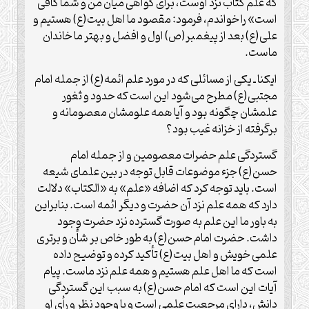
که علم کتاب نزد اوست، برای گواهی میان من و شما کافی
است» را خواندم، فرمود: مقصود ما اهل بیت(ع) هستیم و
علی(ع) بعد از پیغمبر(ص) اول و افضل و بهتر ما خاندان
ماست.
ایکنا ـ یکی از مسائلی که در مورد علم ائمه(ع) از جمله امام
مجتبی(ع) مطرح می‌شود این است که حدود و ثغور
علمشان چگونه بود و آیا همه علومشان معصومانه و
برگرفته از خزانه غیب بود؟
گستردگی علم حضرات معصومین و از جمله امام
حسن(ع) جزء موضوعات قابل توجه در بین علمای شیعه
است. باید توجه کرد که اضافه «علم» به «الکتاب» دلالت
دارد که همه علم نزد آن حضرت و دیگر ائمه است. بنابراین
به باور ما این علم به صورت گسترده نزد حضرت وجود
داشت. حضرت امام حسن(ع) به طور خاص بر شأن و برتری
علمی خویش و اهل‌ بیت(ع) تأکید کرده و توضیح داده
است که ما اهل علم هستیم و همه علم نزد ماست. پیام
آیات این است که امام حسن(ع) به سبب این گستردگی
دانش، دارای مرجعیت علمی است و با وجود نظر و رأی او