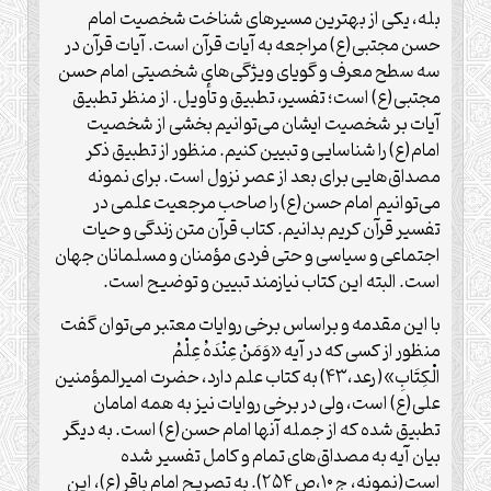
بله، یکی از بهترین مسیرهای شناخت شخصیت امام
حسن مجتبی(ع) مراجعه به آیات قرآن است. آیات قرآن در
سه سطح معرف و گویای ویژگی‌های شخصیتی امام حسن
مجتبی(ع) است؛ تفسیر، تطبیق و تأویل. از منظر تطبیق
آیات بر شخصیت ایشان می‌توانیم بخشی از شخصیت
امام(ع) را شناسایی و تبیین کنیم. منظور از تطبیق ذکر
مصداق‌هایی برای بعد از عصر نزول است. برای نمونه
می‌توانیم امام حسن(ع) را صاحب مرجعیت علمی در
تفسیر قرآن کریم بدانیم. کتاب قرآن متن زندگی و حیات
اجتماعی و سیاسی و حتی فردی مؤمنان و مسلمانان جهان
است. البته این کتاب نیازمند تبیین و توضیح است.
با این مقدمه و براساس برخی روایات معتبر می‌توان گفت
منظور از کسی که در آیه «وَمَنْ عِنْدَهُ عِلْمُ
الْكِتَابِ»(رعد،۴۳) به کتاب علم دارد، حضرت امیرالمؤمنین
علی(ع) است، ولی در برخی روایات نیز به همه امامان
تطبیق شده که از جمله آنها امام حسن(ع) است. به دیگر
بیان آیه به مصداق‌های تمام و کامل تفسیر شده
است(نمونه، ج ۱۰،ص ۲۵۴). به تصریح امام باقر(ع)، این