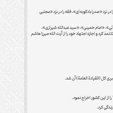
زد «صدرا بادکوبه‌ای»، فقه را در نزد «مجتبی
ی»، «امام خمینی»، «سید عبدالله شیرازی»،
رد و اجازه اجتهاد خود را از آیت الله میرزا هاشم
 کل (القیادة العامة) آن شد.
 از این کشور اخراج نمود.