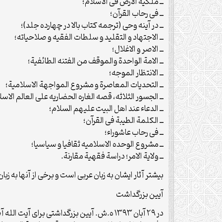
ــ ملکیة الارض فی الاسلام؛
ــ فی رحاب القرآن؛
ــ در آینه وحی (ترجمه کتاب بالا در چهارده جلد)؛
ــ ‎الاجتهاد و التقلید و سلطات الفقیه و صلاحیاته؛
ــ الاصر و الاغلال؛
ــ الامة الواحدة والموقف من الفتنه الطائفیة؛
ــ الانتظار الموجه؛
ــ التحدیات المعاصرة و مشروع المواجهة الاسلامیة؛
ــ الجسور الثلاثه، قصه الغاره الحضاریه علی العالم الاس
ــ الدعاء عند اهل البیت علیهم السلام؛
ــ الکلمة الطیبة فی القرآن؛
ــ فی رحاب عاشوراء؛
ــ مشروع الوحده الاسلامیه ثقافیا و سیاسیا؛
ــ ولایة الامر؛ دراسة فقهیة مقارنة.
بیشتر آثار ایشان به زبان عربی است و برخی از آنها به ز
آیین بزرگداشت
در ۲۹ آبان ۱۳۹۳ ه.ش. آیین بزرگداشتی بر