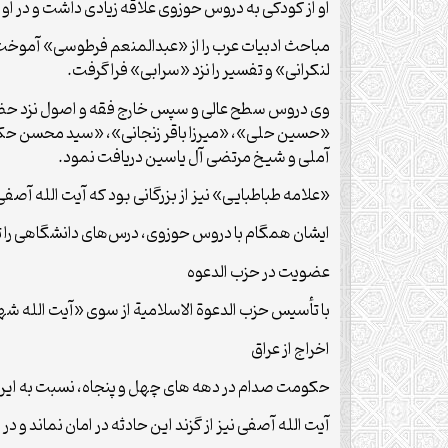
او از کودکی به دروس حوزوی علاقه زیادی داشت و در ا
مباحث ادبیات عرب را از «عبدالمنعم فرطوسی» آموخت و
لنکرانی» و تفسیر را نزد «سرابی» فرا گرفت.
وی دروس سطح عالی و سپس خارج فقه و اصول نزد حضر
«حسین حلی»، «میرزا باقر زنجانی»، «سید محسن حکیم»
آملی و شیخ مرتضی آل یاسین دریافت نمود.
«علامه طباطبایی» نیز از بزرگانی بود که آیت الله آصفی 
ایشان همگام با دروس حوزوی، درس‌های دانشگاهی را تا
عضویت در حزب الدعوه
با تأسیس حزب الدعوة الاسلامیة از سوی «آیت الله ش
اخراج از عراق
حکومت صدام در دهه های چهل و پنجاه، نسبت به ایرانیا
آیت الله آصفی نیز از گزند این حادثه در امان نماند و در سال ۱۳۴۹ ه.ش. به دستور دولت عراق اخراج شد و سال ها در ایران و کویت 