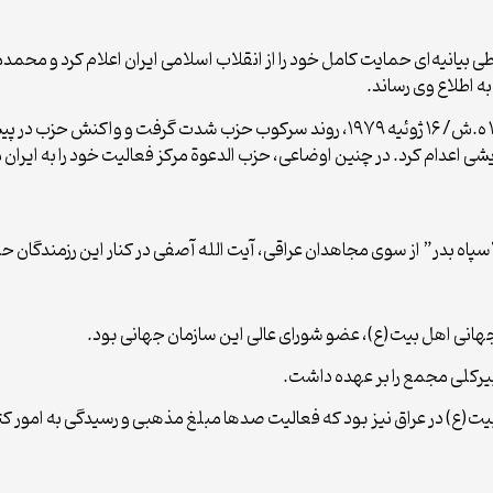
.ش. (اکتبر ۱۹۷۸م.) حزب الدعوة طی بیانیه‌ای حمایت کامل خود را از انقلاب اسلامی ایران اع
به اطلاع وی رساند.
با به قدرت رسیدن صدام حسین در عراق در ۲۵ تیر ۱۳۵۸ ه.ش/ ۱۶ ژوئیه ۱۹۷۹، روند سرک
 “سپاه بدر” از سوی مجاهدان عراقی، آیت الله آصفی در کنار این رزمندگان
انی اهل بیت(ع)، عضو شورای عالی این سازمان جهانی بود.
(ع) در عراق نیز بود که فعالیت صدها مبلغ مذهبی و رسیدگی به امور کتابخ