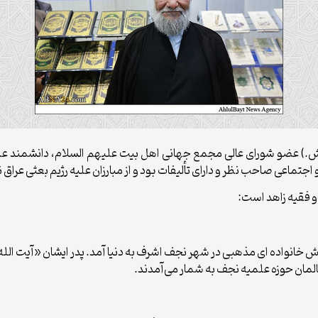
یت الله حاج شیخ محمد مهدی آصفی (۱۳۱۶-۱۳۹۴ش.) عضو شورای عالی مجمع جهانی اهل بیت علیهم ال
ماعی صاحب نظر و دارای تألیفات بود و از مبارزان علیه رژیم بعثی عراق ن
و فقیه زاهد است:
۱۳ هجری شمسی در آغوش خانواده ای مذهبی در شهر نجف اشرف به دنیا آمد. پدر ایشا
لمان حوزه علمیه نجف به شمار می‌آمدند.