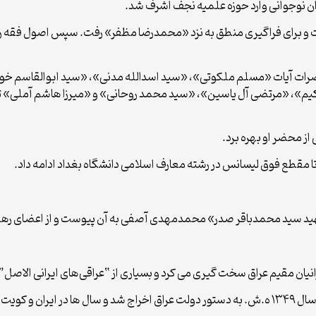
وان نوجوانی وارد حوزه علمیه نجف اشرف شد.
 برای فراگیری منطق به نزد «محمدرضا مظفر» رفت. سپس اصول فقه را در ن
ات آیات «مسلم ملکوتی»، «سید اسدالله مدنی»، «سید ابوالقاسم خوئ
، «مرتضی آل یاسین»، «سید محمد روحانی» و «میرزا هاشم آملى» تتلمذ ک
از محضر او بهره برد.
 مقطع فوق لیسانس در رشته معارف اسلامی دانشگاه بغداد ادامه داد.
هید سید محمدباقر صدر» محمدمهدی آصفی به آن پیوست و از اعضای رهبری
ن مقیم عراق سخت گیری می کرد و بسیاری از “عراقی‌های ایرانی الاصل” را
زندگی کرد.