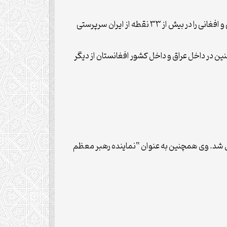
تأسیس و اداره مؤسسه خیریه امام باقر(ع) یکی از این اقدامات ایشان در این زمینه است که و تقریباً ۶۷۰۰ خانواده بی بضاعت عراقی و افغانی را در بیش از ۳۳ نقطه از ایران سرپرستی
رای کمک‌های مادی و معنوی به مؤمنین در داخل عراق و داخل کشور افغانستان از دیگر
 شد. وی همچنین به عنوان “نماینده رهبر معظم