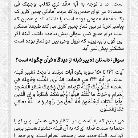
است. اما با توجه به آیه «قد نری تقلب وجهک فی
السماء» می توان حدس زد که مردم آمادگی چنین کاری که
یک دغدغه عمومی بوده است را داشته اند و همین که
پیامبر(ص) در بین نماز چنین کاری می کند طبیعتا ممکن
است برای هیچ کس سوالی پیش نیامده باشد. البته اگر
این قول را بپذیریم که نزول وحی بین دو نماز بوده است
مشکلی پیش نمی آید.
سوال: داستان تغییر قبله از دیدگاه قرآن چگونه است؟
آیات 142 تا 150 سوره بقره آیات مرتبط با بحث تغییر قبله
است. در آیه 144 می فرماید: قَدْ نَرى‏ تَقَلُّبَ وَجْهِكَ فِي
السَّماءِ فَلَنُوَلِّيَنَّكَ قِبْلَةً تَرْضاها فَوَلِّ وَجْهَكَ شَطْرَ الْمَسْجِدِ
الْحَرامِ وَ حَيْثُ ما كُنْتُمْ فَوَلُّوا وُجُوهَكُمْ شَطْرَهُ وَ إِنَّ الَّذينَ
أُوتُوا الْكِتابَ لَيَعْلَمُونَ أَنَّهُ الْحَقُّ مِنْ رَبِّهِمْ وَ مَا اللَّهُ بِغافِلٍ
عَمَّا يَعْمَلُون‏
می بینیم که به آسمان در انتظار وحی هستی. پس تو را
حتما به سمت قبله ای که به آن قبله خشنود هستی برمی
گردانیم. قبله جدید همان مسجد الحرام است. روی خود را