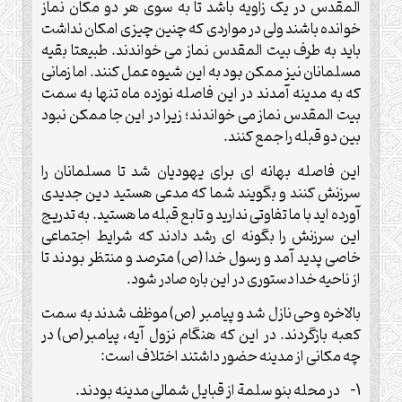
المقدس در یک زاویه باشد تا به سوی هر دو مکان نماز
خوانده باشند ولی در مواردی که چنین چیزی امکان نداشت
باید به طرف بیت المقدس نماز می خواندند. طبیعتا بقیه
مسلمانان نیز ممکن بود به این شیوه عمل کنند. اما زمانی
که به مدینه آمدند در این فاصله نوزده ماه تنها به سمت
بیت المقدس نماز می خواندند؛ زیرا در این جا ممکن نبود
بین دو قبله را جمع کنند.
این فاصله بهانه ای برای یهودیان شد تا مسلمانان را
سرزنش کنند و بگویند شما که مدعی هستید دین جدیدی
آورده اید با ما تفاوتی ندارید و تابع قبله ما هستید. به تدریج
این سرزنش را بگونه ای رشد دادند که شرایط اجتماعی
خاصی پدید آمد و رسول خدا (ص) مترصد و منتظر بودند تا
از ناحیه خدا دستوری در این باره صادر شود.
بالاخره وحی نازل شد و پیامبر (ص) موظف شدند به سمت
کعبه بازگردند. در این که هنگام نزول آیه، پیامبر(ص) در
چه مکانی از مدینه حضور داشتند اختلاف است:
1- در محله بنو سلمة از قبایل شمالی مدینه بودند.