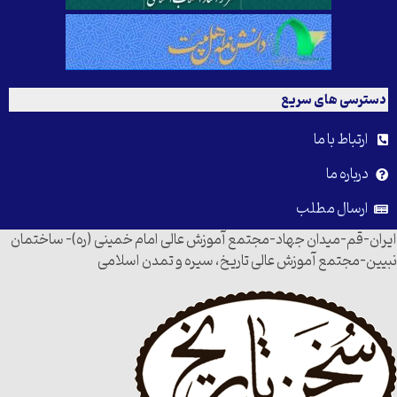
دسترسی های سریع
ارتباط با ما
درباره ما
ارسال مطلب
ایران-قم-میدان جهاد-مجتمع آموزش عالی امام خمینی (ره)- ساختمان
نبیین-مجتمع آموزش عالی تاریخ، سیره و تمدن اسلامی