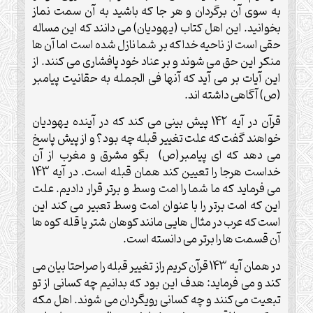
به سوی آن برگردان و هر جا که باشید به آن سمت نماز
بخوانید. این اهل کتاب (یهودیان) می دانند که این مساله
حقی است از ناحیه خدا که بر شما نازل شده است اما آن ها
منکر این حق می شوند و بر عناد خود پافشاری می کنند. از
این آیات بر می آید که آنها فی الجمله به حقانیت پیامبر
(ص) آگاهی داشته اند.
قرآن در آیه 142 پیش بینی می کند که در آینده یهودیان
خواهند گفت که علت تغییر قبله چه بود؟ و از پیش پاسخ
می دهد که ای پیامبر(ص) بگو مشرق و مغرب از آن
خداست هرجا را تعیین کند همان قبله است. در آیه 143
می فرماید که ما شما را امت وسط و برتر قرار دادیم. علت
این که امت برتر را با عنوان امت وسط تعبیر می کند این
است که عرب در مثال هایی مانند کوهان شتر یا قله کوه ها
آن قسمت ها را برتر می دانسته است.
در همان آیه 143 قرآن کریم راز تغییر قبله را صراحتا بیان می
کند و می فرماید: هدف این بود که بدانیم چه کسانی از تو
تبعیت می کنند و چه کسانی رویگردان می شوند. اهل مکه