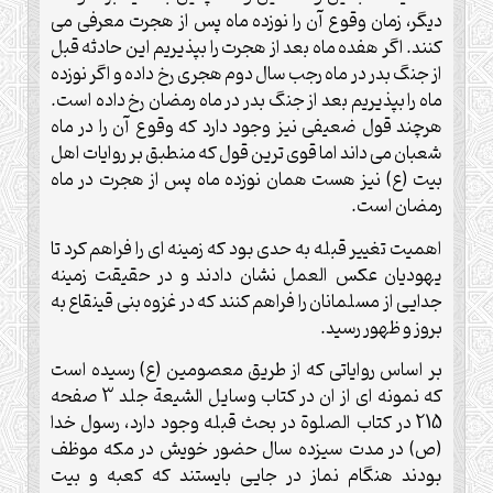
دیگر، زمان وقوع آن را نوزده ماه پس از هجرت معرفی می
کنند. اگر هفده ماه بعد از هجرت را بپذیریم این حادثه قبل
از جنگ بدر در ماه رجب سال دوم هجری رخ داده و اگر نوزده
ماه را بپذیریم بعد از جنگ بدر در ماه رمضان رخ داده است.
هرچند قول ضعیفی نیز وجود دارد که وقوع آن را در ماه
شعبان می داند اما قوی ترین قول که منطبق بر روایات اهل
بیت (ع) نیز هست همان نوزده ماه پس از هجرت در ماه
رمضان است.
اهمیت تغییر قبله به حدی بود که زمینه ای را فراهم کرد تا
یهودیان عکس العمل نشان دادند و در حقیقت زمینه
جدایی از مسلمانان را فراهم کنند که در غزوه بنی قینقاع به
بروز و ظهور رسید.
بر اساس روایاتی که از طریق معصومین (ع) رسیده است
که نمونه ای از ان در کتاب وسایل الشیعة جلد 3 صفحه
215 در کتاب الصلوة در بحث قبله وجود دارد، رسول خدا
(ص) در مدت سیزده سال حضور خویش در مکه موظف
بودند هنگام نماز در جایی بایستند که کعبه و بیت