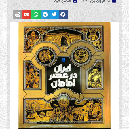
15 فروردین 1404
منبع: ایبنا