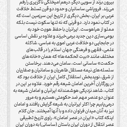
بیرون بزند از سویی دیگر، درهم‌آمیختگی ناگزیری را رقم
می‌زند. فروپاشی ساسانیان و حدود دو قرن تسلط خلافت
عربی بر ایران، بخش دیگری از تاریخ این سرزمین است که
در کتاب نمود دارد. دو قرنی که نه تنها سکوت نیست بلکه
مملو از هیاهوست. ایرانیان با حفظ هویت خود به
بومی‌سازی دین جدید برمی‌خیزند و علاوه بر نقش اساسی
در جابجایی دو خلافت عربی اموی به عباسی، شاکله
علمی، فقهی و فرهنگی جهان اسلام را در قالب‌های
مختلف مانند «بیت الحکمه‌ها» که همان «خانه‌های
حکمت» ساسانی است، سامان می‌دهند. برخاستن
سلسله‌های نیمه مستقل طاهریان و سامانیان و صفاریان
از شرق، نویدبخش استقلال کامل ایران از خلافت بود که
در روزگاران آخرین امامان شیعه رقم خورد. علاوه بر این در
کتاب، شاهد نزدیکی هوشمندانه ایرانیان و امامان شیعه به
عنوان دو عنصر مهم ضد حکومتی هستیم و به مرور
درمی‌یابیم چرا اکثر ایرانیان به شیعه گرایش یافتند و امامان
نیز به آنان میدان فراوان داده و با آنها آمیختند. جان کلام
اینکه کتاب «ایران در عصر امامان»، راوی تاریخ تطبیقی
عصر انتقال از دوران ایران باستان (ساسانی) به دوران ایران