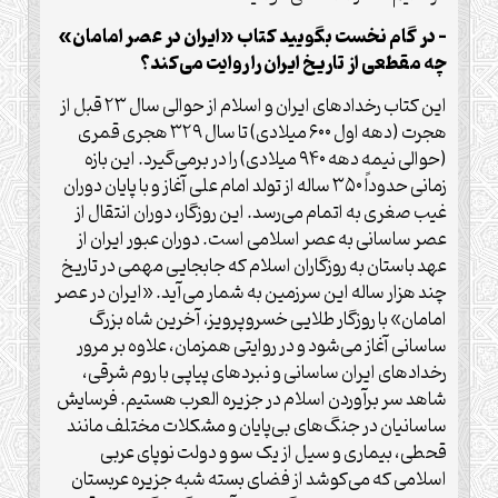
– در گام نخست بگویید کتاب «ایران در عصر امامان»
چه مقطعی از تاریخ ایران را روایت می‌کند؟
این کتاب رخدادهای ایران و اسلام از حوالی سال ۲۳ قبل از
هجرت (دهه اول ۶۰۰ میلادی) تا سال ۳۲۹ هجری قمری
(حوالی نیمه دهه ۹۴۰ میلادی) را در برمی‌گیرد. این بازه
زمانی حدوداً ۳۵۰ ساله از تولد امام علی آغاز و با پایان دوران
غیب صغری به اتمام می‌رسد. این روزگار، دوران انتقال از
عصر ساسانی به عصر اسلامی است. دوران عبور ایران از
عهد باستان به روزگاران اسلام که جابجایی مهمی در تاریخ
چند هزار ساله این سرزمین به شمار می‌آید. «ایران در عصر
امامان» با روزگار طلایی خسروپرویز، آخرین شاه بزرگ
ساسانی آغاز می‌شود و در روایتی همزمان، علاوه بر مرور
رخدادهای ایران ساسانی و نبردهای پیاپی با روم شرقی،
شاهد سر برآوردن اسلام در جزیره العرب هستیم. فرسایش
ساسانیان در جنگ‌های بی‌پایان و مشکلات مختلف مانند
قحطی، بیماری و سیل از یک سو و دولت نوپای عربی
اسلامی که می‌کوشد از فضای بسته شبه جزیره عربستان