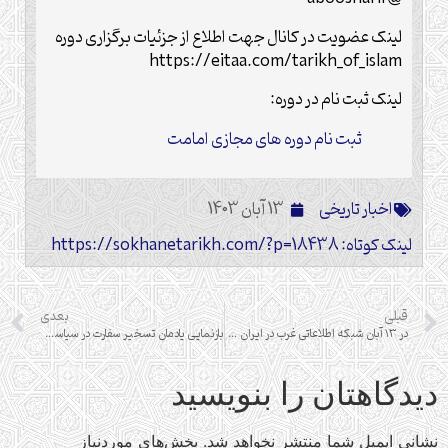
لینک عضویت در کانال جهت اطلاع از جزئیات برگزاری دوره
https://eitaa.com/tarikh_of_islam
لینک ثبت نام در دوره:
ثبت نام دوره های مجازی امامت
اخبار تاریخی
13 آبان 1403
لینک کوتاه: https://sokhanetarikh.com/?p=18438
قبلی
بعدی
در ۱۳ آبان شبکه اطلاعاتی غرب در ایران متلاشی شد
بازنمایی یادمان تسخیر سفارت در سیاست خاطره ایران در برابر آمریکا
دیدگاهتان را بنویسید
نشانی ایمیل شما منتشر نخواهد شد.
بخش‌های موردنیاز