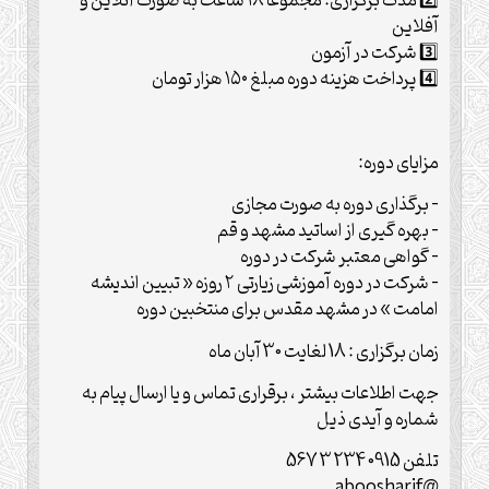
2️⃣ مدت برگزاری: مجموعا ۱۸ ساعت به صورت آنلاین و
آفلاین
3️⃣ شرکت در آزمون
4️⃣ پرداخت هزینه دوره مبلغ ۱۵۰ هزار تومان
مزایای دوره:
– برگذاری دوره به صورت مجازی
– بهره گیری از اساتید مشهد و قم
– گواهی معتبر شرکت در دوره
– شرکت در دوره آموزشی زیارتی ۲ روزه « تبیین اندیشه
امامت » در مشهد مقدس برای منتخبین دوره
زمان برگزاری : 18 لغایت 30 آبان ماه
جهت اطلاعات بیشتر ، برقراری تماس و یا ارسال پیام به
شماره و آیدی ذیل
تلفن 0915 234 3 567
@aboosharif