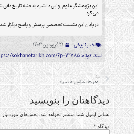
این پژوهشگر علوم روایی با اشاره به جنبه تاریخ دان
می کرد.
در پایان این نشست تخصصی پرسش و پاسخ برگزار شد و ا
اخبار تاریخی
21 فروردین 1403
لینک کوتاه: https://sokhanetarikh.com/?p=13785
قبلی
انتشار کتاب «برآمدن اشکانیان»
دیدگاهتان را بنویسید
نشانی ایمیل شما منتشر نخواهد شد.
بخش‌های موردنیاز ع
دیدگاه
*