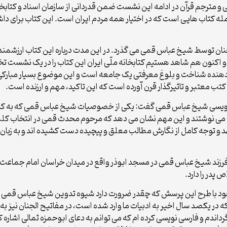
و مترجم قرآن در ادامه این نشست ضمن قدردانی از سازمان اسناد و کتاب
مله کتاب هایی است که در اختیار همه مردم ایران است. این کتاب برای دا
جنان توسط شیخ عباس قمی می گذرد. در این مدت درباره این کتاب ارزشمند 
 اکنون هم شاهد هستیم کتابخانه ملّی ایران این کتاب را در یک نشست ت
 دهنده شناخت و بلوغ معرفتی یک جامعه است و این موضوع بسیار مبارکی 
 کتب معتبر و تاثیرگذار قرن آورده است که این تاکید، مهم و ارزنده است.
ی نویسی شیخ عباس قمی گفت: یکی از خصوصیات شیخ عباس قمی که به کار ب
ی نوشتند و این مهم نشان می دهد که مرحوم محدث قمی در انتخاب کلمات
تعهد و توجه کامل از نگارش مطالب معلق و پیچیده دست کشیده اند و به زب
رزند شیخ عباس قمی در مسجد ابوذر واقع در میدان خراسان امام جماعت ا
پدر را دارد.
ود با طرح این پرسش که چقدر ضرورت دارد شیوه تدوین شیخ عباس قمی حف
 که در یکصد سال اخیر به ادبیات ما وارد شده است، در مفاتیح الجنان نیز به 
رگرداندم و فارسی نویسی کرده ام که می توانم به دعای ابوحمزه ثمالی اشار