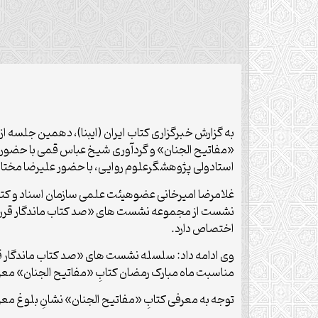
به گزارش خبرگزاری کتاب ایران (ایبنا)، دهمین جلسه ا
«مفاتیح الجنان» و گردآوری شیخ عباس قمی با حضور 
استادولی پژوهشگرعلوم روایی، با حضور علیرضا مختارپو
غلامرضا امیرخانی عضوهیئت علمی سازمان اسناد و کتا
نشست از مجموعه نشست های «صد کتاب ماندگار قرن» 
اختصاص دارد.
وی ادامه داد: سلسله نشست های «صد کتاب ماندگار قر
مناسبت ماه مبارک رمضان کتابِ «مفاتیح الجنان» مع
توجه به معرفی کتابِ «مفاتیح الجنان» نشانِ بلوغ م