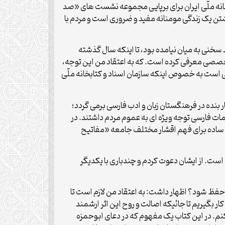
خانه ملّی ایران برای برپایی مجموعه نشست های «صد
شتن یک زندگی مومنانه مفید و ضروری است و مردم با
سخنی به میان نیامده بود، تا اینکه سال گذشته
خصصی معرفی کرده است. که به اعتقاد من این توجه،
است به خصوص اینکه سازمان اسناد و کتابخانه ملّی
نده در فرهنگستان زبان و ادب فارسی برمی گردد؛
 فارسی توجه ویژه ای به عموم مردم داشتند. در
ان ساده برای فهم اقشار مختلف جامعه «مفاتیح
ست. از ایشان دعوت کردم و چندباری با یکدیگر
ظ شود؟ اظهار داشت: به اعتقاد من لازم است تا
کار بگیریم تا جائیکه اصالت و روح این اثر ارشمند
ه کنم. در این کتاب یک مفهوم که در دعای ابوحمزه