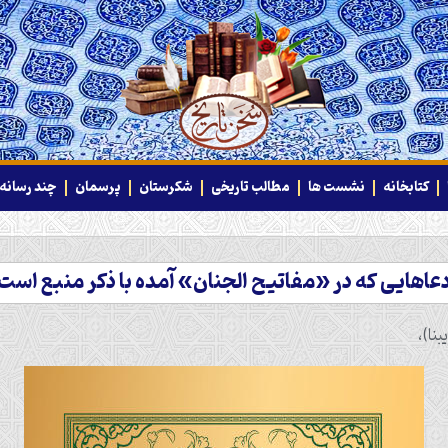
کتابخانه
نشست ها
مطالب تاریخی
شکرستان
پرسمان
چند رسانه‌
عاهایی که در «مفاتیح الجنان» آمده با ذکر منبع است
نا)،