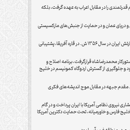
 قدرتمندی را در مقابل اعراب به عهده گرفت، بلکه
و دریای عمان و در حمایت از جنبش‌های مارکسیستی
به گفته نجف‌پور، ایران جدای از آسیا، در قاره آفریقا نیز نقش ژاندارمری خود را به نمایش گذاشت؛ از جمله فعالیت‌های برون‌مرزی ارتش ایران در سال ۱۳۵۶ ش. در قاره آفریقا، پشتیبانی
ضا پهلوی در سال ۱۳۲۰ ش. یکی از برنامه‌هایی که در دستورکار محمدرضاشاه قرارگرفت، برنامه اصلاح و
ود و جلوگیری از گسترش اردوگاه کمونیسم در خلیج
ط مقدم جبهه در مقابل موج اندیشه‌های فکری
ری نیروی نظامی آمریکا با ایران پرداخت و در گام
 خلیج فارس و خاورمیانه، تحت حمایت دکترین آمریکا