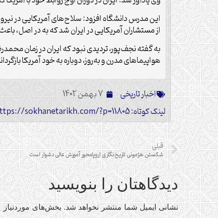
وی یادآور شد: ایران در دوران اوج روابط خود با آمریکا
این مدرس دانشگاه افزود: سلاح‌های آمریکایی در نیرو
از مستشاران آمریکایی در ایران شد که به در اصل، باعث
به گفته نجف‌پور، تردیدی نبود که ایران در زمان محمد
هواپیماهای مدرن و به‌روز، دوباره به خود آمریکا بازگردا
اخبار تاریخی
7 بهمن 1402
لینک کوتاه: https://sokhanetarikh.com/?p=11805
قبلی
شکستن هژمونی تاریخ‌نگاریِ اروپامحور آموزش عالی دشوار است
دیدگاهتان را بنویسید
نشانی ایمیل شما منتشر نخواهد شد.
بخش‌های موردنیاز ع