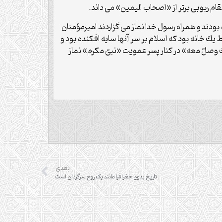
قام ربوبى برتر از «اصحاب اليمین» مى داند.
ودند و همراه رسول خدا نماز مى گزاردند اميرمؤمنان
يك خانه بود كه اسلام بر سر آنها سايه افكنده بود و
وصلّ معه» در كنار پسر عمويت «نبىّ مكرم» نماز
بعدی
تاریخ بدون جغرافیا مانند یک روح سرگردان است