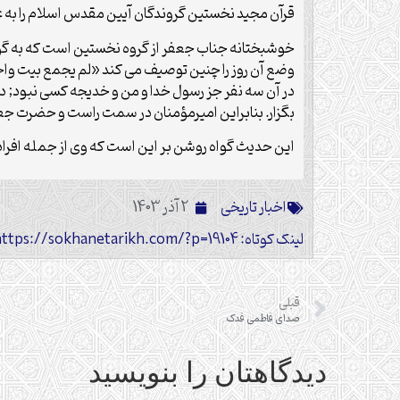
قرآن مجيد نخستين گروندگان آيين مقدس اسلام را به عنو
خوشبختانه جناب جعفر از گروه نخستين است كه به گواه 
وضع آن روز را چنين توصيف مى كند «لم يجمع بيت واحد 
در آن سه نفر جز رسول خدا و من و خديجه كسى نبود; 
بگزار. بنابراين اميرمؤمنان در سمت راست و حضرت 
اين حديث گواه روشن بر اين است كه وى از جمله افراد
اخبار تاریخی
2 آذر 1403
لینک کوتاه: https://sokhanetarikh.com/?p=19104
قبلی
صدای فاطمی فدک
دیدگاهتان را بنویسید