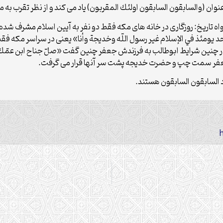
ان (والسابقون السابقون اولئك المقربون) ياد مى كند و از نظر تقرب به م
تاريخ: روزگارى در خانه هاى مكه فقط دو نفر به آيين اسلام مشرف شده ب
يومئذ في الإسلام غير رسول اللّه وخديجة وأنا» يعنى در سراسر مكه فقط 
در چنين شرايط ابوطالب به فرزندش جعفر چنين گفت «صلّ جناح ابن عمّك 
جعفر سمت چپ و حضرت خديجه پشت سر آنها قرار مى گرفت.
 السابقون السابقون هستند.