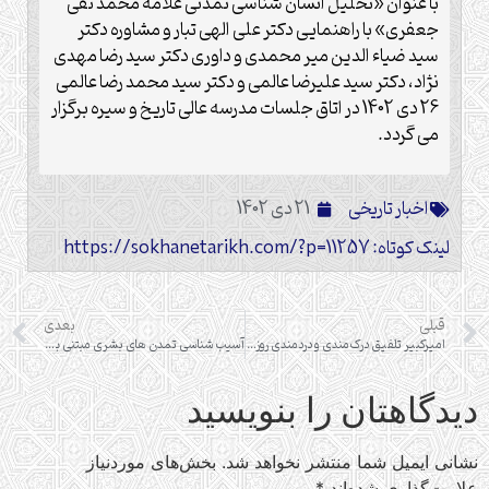
با عنوان «تحلیل انسان شناسی تمدنی علامه محمد تقی
جعفری» با راهنمایی دکتر علی الهی تبار و مشاوره دکتر
سید ضیاء الدین میر محمدی و داوری دکتر سید رضا مهدی
نژاد، دکتر سید علیرضا عالمی و دکتر سید محمد رضا عالمی
26 دی 1402 در اتاق جلسات مدرسه عالی تاریخ و سیره برگزار
می گردد.
اخبار تاریخی
21 دی 1402
لینک کوتاه: https://sokhanetarikh.com/?p=11257
قبلی
بعدی
امیرکبیر تلفیق درک‌مندی و دردمندی روزگار خود بود
آسیب شناسی تمدن های بشری مبتنی بر دیدگاه علامه طباطبایی
دیدگاهتان را بنویسید
نشانی ایمیل شما منتشر نخواهد شد.
بخش‌های موردنیاز
علامت‌گذاری شده‌اند
*