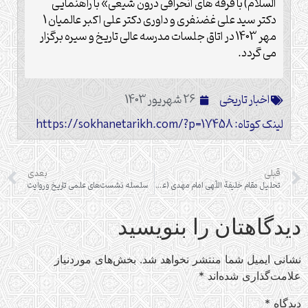
السلام) با فرقه های انحرافی درون شیعی» با راهنمایی
دکتر سید علی غضنفری و داوری دکتر علی اکبر عالمیان 1
مهر 1403 در اتاق جلسات مدرسه عالی تاریخ و سیره برگزار
می گردد.
اخبار تاریخی
26 شهریور 1403
لینک کوتاه: https://sokhanetarikh.com/?p=17458
قبلی
بعدی
تحلیل مقام خلیفة اللّهی امام مهدی (عجل الله تعالی فرجه الشریف)
سلسله نشست‌های علمی تاریخ و روایت
دیدگاهتان را بنویسید
نشانی ایمیل شما منتشر نخواهد شد.
بخش‌های موردنیاز
علامت‌گذاری شده‌اند
*
دیدگاه
*