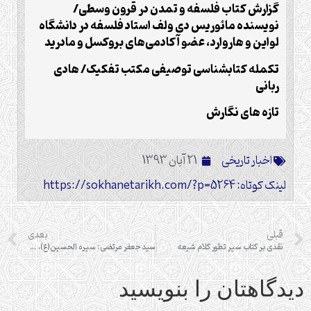
گزارش كتاب فلسفه و تمدن در قرون وسطی/
نویسنده مائوریس دی ولف استاد فلسفه در دانشگاه
لواین و هاروارد، عضو آکادمی
های بروکسل و مادرید
تکمله کتابشناسى توصیفى مکتب تفکیک/ هادى
ربانى
تازه های نگارش
اخبار تاریخی
21 آبان 1393
لینک کوتاه: https://sokhanetarikh.com/?p=5264
قبلی
بعدی
نقدی بر کتاب سیر تطور کلام شیعه
سید جعفر مرتضی: سیره الحسین(ع)، پاسخ به شبهات است
دیدگاهتان را بنویسید