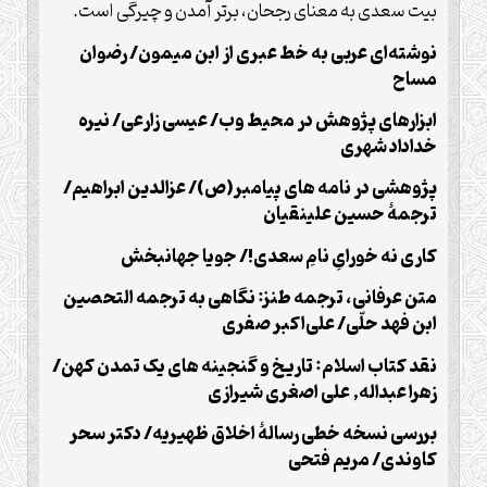
بیت سعدی به معنای رجحان، برتر آمدن و چیرگی است.
نوشته‌ای عربی به خط عبری از ابن میمون/ رضوان
مساح
ابزارهای پژوهش در محیط وب/ عیسی زارعی/ نیره
خداداد شهری
پژوهشی در نامه های پیامبر(ص)/ عزالدین ابراهیم/
ترجمۀ حسین علینقیان
کاری نه خورایِ نامِ سعدی!/ جویا جهانبخش
متن عرفانی، ترجمه طنز: نگاهی به ترجمه التحصین
ابن فهد حلّی/ علی‌اکبر صفری
نقد کتاب اسلام: تاریخ و گنجینه های یک تمدن کهن/
زهرا عبداله, علی اصغری شیرازی
بررسی نسخه خطی رسالۀ اخلاق ظهیریه/ دکتر سحر
کاوندی/ مریم فتحی