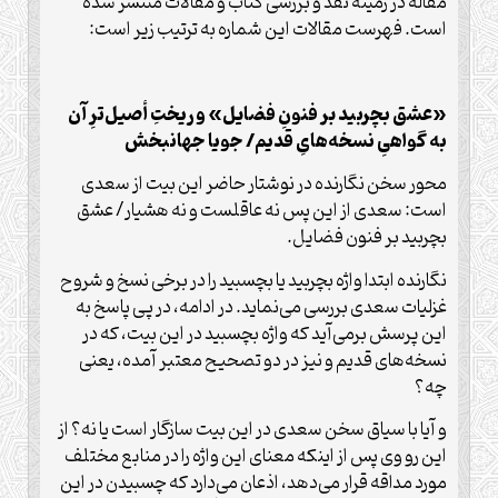
مقاله در زمینه نقد و بررسی کتاب و مقالات منتشر شده
است. فهرست مقالات این شماره به ترتیب زیر است:
«عشق بچربید بر فنونِ فضایل» و ریختِ أصیل‌ترِ آن
به گواهیِ نسخه‌هایِ قدیم/ جویا جهانبخش
محور سخن نگارنده در نوشتار حاضر این بیت از سعدی
است: سعدی از این پس نه عاقلست و نه هشیار/ عشق
بچربید بر فنون فضایل.
نگارنده ابتدا واژه بچربید یا بچسبید را در برخی نسخ و شروح
غزلیات سعدی بررسی می‌نماید. در ادامه، در پی پاسخ به
این پرسش برمی‌آید که واژه بچسبید در این بیت، که در
نسخه‌های قدیم و نیز در دو تصحیح معتبر آمده، یعنی
چه؟
و آیا با سیاق سخن سعدی در این بیت سازگار است یا نه؟ از
این رو وی پس از اینکه معنای این واژه را در منابع مختلف
مورد مداقه قرار می‌دهد، اذعان می‌دارد که چسبیدن در این