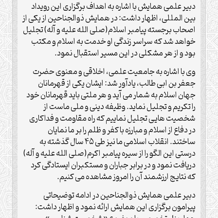
دبیر علمی همایش با اشاره به اهداف برگزاری این رویداد
بین المللی، اظهار داشت:‌ در همایش ذوالجناحین از یکی از
اصحاب برجسته پیامبر اسلام(صلی الله علیه و آله) تجلیل
خواهد شد که سراسر زندگی او خدمت به اسلام و مکتب
بود و از هر مشکلی در این مسیر استقبال نمود.
وی با اشاره به جامعیت علمی، اخلاقی و معنوی حضرت
جعفر بن ابی طالب، یادآور شد: ایشان یکی از قهرمانان
جهان اسلام به شمار می آيد و هر ملتی باید قهرمانان خود
را تکریم و تجلیل نماید. وظیفه دینی و ملی ماست از
شخصیت هایی تجلیل نماییم که راه مقاومت و فداکاری
در دفاع از اسلام و مبارزه با کفر و ظلم را بر ما نمایان
ساختند. انقلاب اسلامی ما نیز طی ۴۵ سال گذشته به
درستی این الگو را از سیره پیامبر اکرم(صلی الله علیه و آله)
دریافت نمود و در برابر جباران و مستکبران ایستادگی کرد
که نتایج ارزشمند آن را امروز مشاهده می کنیم.
دبیر علمی همایش ذوالجناحین در ادامه توضیحاتی
پیرامون برگزاری این همایش ارائه نمود و اظهار داشت: