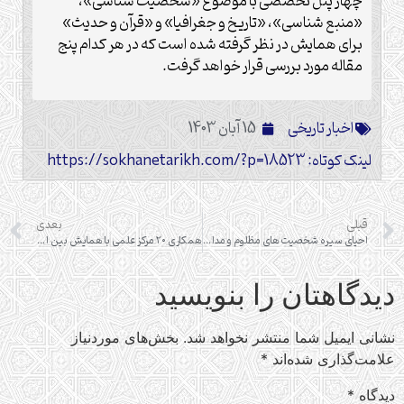
چهار پنل تخصصی با موضوع «شخصیت شناسی»،
«منبع شناسی»، «تاریخ و جغرافیا» و «قرآن و حدیث»
برای همایش در نظر گرفته شده است که در هر کدام پنج
مقاله مورد بررسی قرار خواهد گرفت.
اخبار تاریخی
15 آبان 1403
لینک کوتاه: https://sokhanetarikh.com/?p=18523
قبلی
بعدی
احیای سیره شخصیت های مظلوم و مدافع ولایت اسلام رسالت ماست
همکاری ۲۰ مرکز علمی با همایش بین المللی ذوالجناحین
دیدگاهتان را بنویسید
نشانی ایمیل شما منتشر نخواهد شد.
بخش‌های موردنیاز
علامت‌گذاری شده‌اند
*
دیدگاه
*