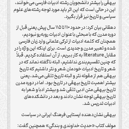
بیهقی را بیشتر دانشجویان رشته ادبیات فارسی می‌خوانند،
این در حالی است که این اثر باید مورد توجه رشته‌های علوم
سیاسی و تاریخ نیز قرار بگیرد.
دهقانی بیان کرد: در حدود ۱۱۰ تا ۱۱۵ سال پیش یعنی قبل از
دوره مدرن که با مبحثی با عنوان ادبیات روبه‌رو نبودیم،
همچنان که کلمه ادبیات از ترکی عثمانی وارد زبان فارسی
شده و تعبیر مدرن و جدیدی است. برای اینکه این واژه را در
مقابل literature به کار ببریم، از آن استفاده کردیم. قبلاً
که چنین تقسیم‌بندی نداشتیم، البته ناگفته نماند که در
شعر و تاریخ ادبیات خودمان شعر و نثر داشتیم که تاریخ
بیهقی هم از مقوله نثر و البته تاریخ تلقی می‌شد، یعنی
بیشتر اهمیت تاریخ بیهقی در تاریخ بود. اما در دوره مدرن
تاریخ بیهقی متن ادبی تلقی شد و بیشتر ادبا و شعرا به
تاریخ بیهقی توجه نشان دادند و بعد در دانشکده‌های
ادبیات تدریس شد.
بیهقی نشان‌دهنده ایستایی فرهنگ ایرانی در سیاست
مولف کتاب «حدیث خداوندی و بندگی» همچنین گفت: