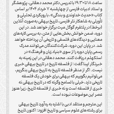
ساعت ۱۸ تا ۱۹:۳۰ با تدریس دکتر محمد دهقانی، پژوهشگر
و استاد ادبیات فارسی از چهارشنبه ۷ خرداد ۱۴۰۴ بر اساس
کتاب «حدیث خداوندی و بندگی»، با رویکردی تحلیلی و
تأویلی به شاهکار نثر فارسی، تاریخ بیهقی به‌صورت آنلاین
(برخط) در پلتفرم گوگل میت برگزار خواهد شد. در این
دوره، ضمن خوانش بخش‌هایی از متن، به بررسی لایه‌های
معنایی و دیدگاه‌های فلسفی و تاریخی آن پرداخته خواهد
شد. در پایان این دوره، شرکت‌کنندگان می‌توانند مدرک
رسمی پایان دوره را از سوی «بنیاد زبان و فرهنگ» در
استکهلم دریافت کنند. محمد دهقانی در این زمینه به
خبرنگار ایبنا گفت: از فلسفه تاریخ در تاریخ بیهقی خبری
نیست. اگر از منظر فلسفه تاریخ به تاریخ بیهقی بنگریم،
می‌توانیم بگوییم که بیهقی برای خودش یک فلسفه
تاریخی دارد، خیلی با تسامح وگرنه که در تاریخ بیهقی نه
خبری از فلسفه است و نه خبری از فلسفه تاریخ، زیرا هنوز
عصر این موضوعات نبوده است.
این مترجم و منتقد ادبی با اشاره به ره‌آورد تاریخ بیهقی
برای رشته‌های علوم سیاسی و تاریخ افزود: اکنون تاریخ