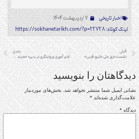
اخبار تاریخی
7 اردیبهشت 1404
لینک کوتاه: https://sokhanetarikh.com/?p=22728
قبلی
بعدی
نشست «روز ملی خلیج فارس»
علم آموزی و روایتگری در سیره حضرت معصومه (علیها السلام)
دیدگاهتان را بنویسید
نشانی ایمیل شما منتشر نخواهد شد.
بخش‌های موردنیاز
علامت‌گذاری شده‌اند
*
دیدگاه
*