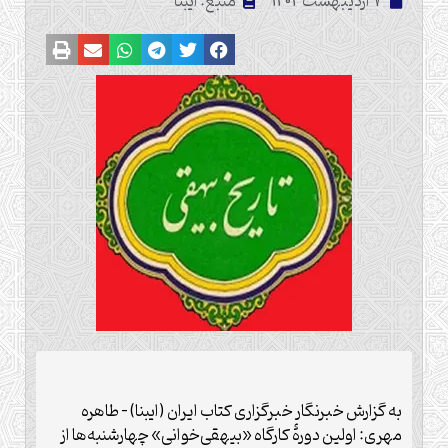
7 اردیبهشت 1404
منبع: ایبنا
به گزارش خبرنگار خبرگزاری کتاب ایران (ایبنا) – طاهره
مهری: اولین دورۀ کارگاه «بیهقی‌خوانی» چهارشنبه‌ها از