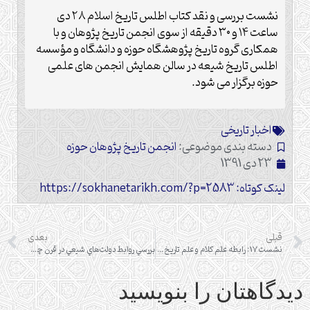
نشست بررسی و نقد کتاب اطلس تاریخ اسلام ۲۸ دی
ساعت ۱۴ و ۳۰ دقیقه از سوی انجمن تاریخ پژوهان و با
همکاری گروه تاریخ پژوهشگاه حوزه و دانشگاه و مؤسسه
اطلس تاریخ شیعه در سالن همایش انجمن های علمی
حوزه برگزار می شود.
اخبار تاریخی
دسته بندی موضوعی:
انجمن تاریخ پژوهان حوزه
23 دی 1391
لینک کوتاه: https://sokhanetarikh.com/?p=2583
قبلی
بعدی
نشست 17: رابطه علم کلام و علم تاریخ(تاثیر کلام بر سیره پژوهی)
بررسي روابط دولت‌هاي شيعي در قرن چهارم هجري
دیدگاهتان را بنویسید