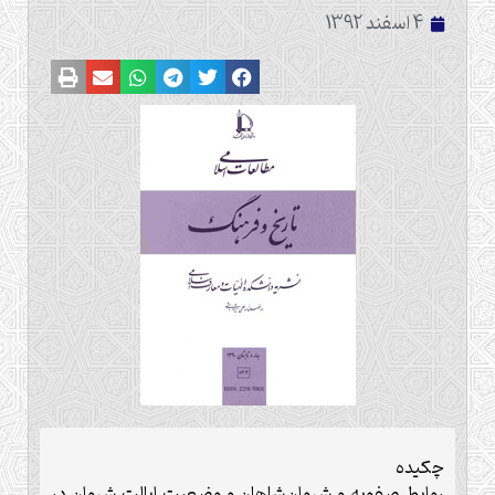
4 اسفند 1392
چکیده
روابط صفویه و شروان‌شاهان و وضعیت ایالت شروان در