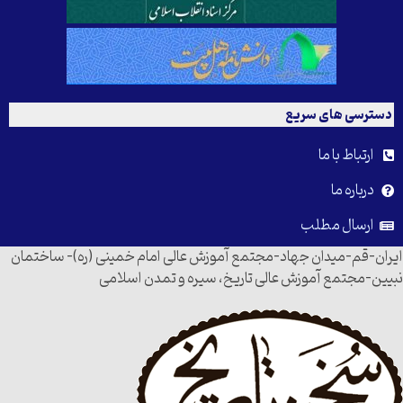
دسترسی های سریع
ارتباط با ما
درباره ما
ارسال مطلب
ایران-قم-میدان جهاد-مجتمع آموزش عالی امام خمینی (ره)- ساختمان
نبیین-مجتمع آموزش عالی تاریخ، سیره و تمدن اسلامی