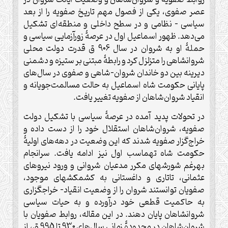
عصر صفوی، یکی از فصول مهم تاریخ صفویه را از بعد
سیاسی – نظامی و در سطح داخلی و منطقه‌ای تشکیل
می‌دهد. ظهور اسماعیل اول در عرصۀ زورآزمایی سیاسی و
حملۀ او به شروان در سال 906 ق قدرت دولت محلی
شروانشاهی را متزلزل کرد و رابطۀ مبتنی بر ستیزه و دشمنی
دیرینه بین دو خاندان شروان-شاهی و صفوی در سال‌های
پایانی حکومت شاه اسماعیل به حالت مسالمت‌جویانه و
انقیاد شروان‌شاهان از صفویه تغییر یافت.
در تحولات پدید ‌آمده در عرصۀ سیاسی با تشکیل دولت
صفویه، شروان‌شاهان استقلال خود را از دست داده و
خراج‌گزار صفویه شدند که این وضعیت در دهه‌های اولیۀ
حکومت شاه ‌تهماسب اول نیز ادامه یافت. سرانجام
بهرغم شورشهای مکرر مدعیان شروانی و ورود نیروهای
عثمانی، تاتاری و داغستانی به کشمکشهای موجود،
صفویان توانستند شروان را از وضعیت انقیاد- خراجگزاری
به حاکمیت قطعی خود درآورده و به حیات سیاسی
شروانشاهان پایان دهند. در این مقاله، روابط صفویان با
شروان‌شاهان در محدودۀ زمانی سال‌های 930 تا 995 ق، از