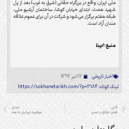
ملی ایران، واقع در بزرگراه حقانی (شرق به غرب) بعد از پل
شهید همت، ابتدای خيابان كوشا، ساختمان آرشيو ملی،
طبقه هفتم برگزار می‌شود و شرکت در آن برای عموم علاقه‌
مندان آزاد است.
منبع:
ایبنا
اخبار تاریخی
17 تیر 1392
لینک کوتاه: https://sokhanetarikh.com/?p=3184
قبلی
بعدی
نقش اخلاق در تمدن
مهاجرت ایرانیان به هند