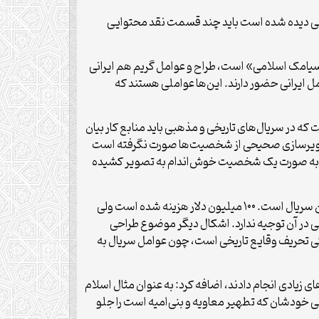
 عربی دیده شده است باید چند قسمت نقد محتوایی
طراح چهره‌پردازی سریال «سیامک اسلامی» است، طراح و عوامل گریم هم ایرانی
 ایرانی حضور دارند. این‌ها عواملی هستند که
که در سریال‌های تاریخی و مذهبی باید منابع کار بیان
 که تصویرسازی صحیحی از شخصیت‌ها صورت نگرفته است
اویه به صورت یک شخصیت خوش‌اندام به تصویر کشیده
وی ادامه داد: بازیگران اصلی سریال معاویه، بی‌روح بازی می‌کنند. موجزگویی و عدم بیان جزئیات وقایع تاریخی از دیگر اشکالات این سریال است. ۱۰۰ میلیون دلار هزینه شده است ولی
ه شده، موجزگویی در آن توجیه ندارد. اشکال دیگر موضوع طراحی
کی تحریف وقایع تاریخی است، چون عوامل سریال به
ی زیادی انجام دادند، اضافه کرد: به عنوان مثال اسلام
 خودشان که تطهیر معاویه و بنی‌امیه است را جلو