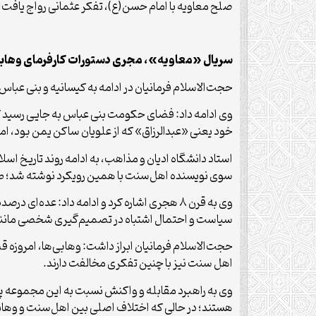
صلح معاویه با امام حسن(ع)، تفکر عثمانی رواج یافت؛ ل
سریال «معاویه»، مجری دستورات کارفرمای وهاب
حجت‌الاسلام فرمانیان در ادامه به کیسانیه و بنی عباس 
وی ادامه داد: فضای حکومت بنی عباس به جایی رسید که
خود یعنی «عبدالرزاق» که از علویان ساکن یمن بود، اما
استاد دانشگاه ادیان و مذاهب، به ادامه روند تاریخ اسل
سوی نویسنده اهل‌سنت با همین رویکرد نوشته شد؛ طبر
وی به قرن ۸ هجری اشاره کرد و ادامه داد: عده‌
سیاست و احتمال اشتباه در تصمیم‌گیری شخصی مانند معا
حجت‌الاسلام فرمانیان ابراز داشت: وهابی‌ها، امروزه قص
اهل سنت نیز با چنین تفکری مخالفت دارند.
وی به راهبرد مقابله و واکنش نسبت به این مجموعه پرد
هستند؛ در حالی که اختلاف اصلی بین اهل‌سنت و وهابیت 