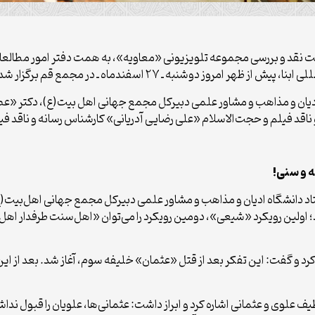
 نشست نقد و بررسی مجموعه تلویزیونی «معاویه»، به همت دفتر امور مطا
وز دوشنبه ـ ۲۷ اسفندماه ـ در مجمع قم برگزار شد.
ادیان و مذاهب و مشاور علمی دبیرکل مجمع جهانی اهل بیت(ع)، دکتر «
د فیلم و حجت‌الاسلام «علی رضایی آدریانی» کارشناس رسانه و ناقد فیلم 
 و سنی!
دانشگاه ادیان و مذاهب و مشاور علمی دبیرکل مجمع جهانی اهل‌بیت(ع) د
؛ اولین رویکرد «شیعی»، دومین رویکرد را می‌توان «اهل‌سنت طرفدار اهل‌ب
کرد و گفت: این تفکر بعد از قتل «عثمان» خلیفه سوم، آغاز شد. بعد از ای
وی و عثمانی اشاره کرد و ابراز داشت: عثمانی‌ها، علویان را قبول نداشتند