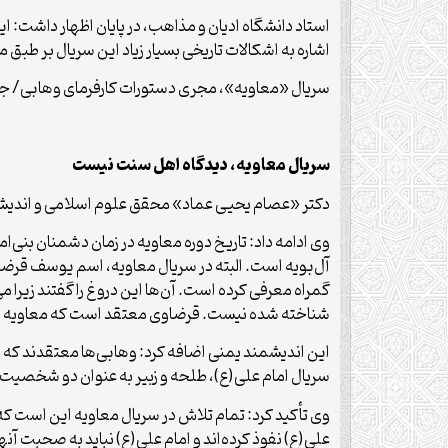
استاد دانشگاه ادیان و مذاهب، در پایان اظهار داشت: این 
اشاره به اشکالات تاریخی بسیار زیاد این سریال بر طبق 
سریال «معاویه»، مجری دستورات کارفرمای وهابی/ ج
سریال معاویه، دیدگاه اهل سنت نیست
دکتر «عصام یحیی عماد» محقق علوم اسلامی و اندیشم
وی ادامه داد: تاریخ دوره معاویه در زمان دشمنان بنی‌
آل‌بویه است. البته در سریال معاویه، اسم یوسف قرضاو
گمراه معرفی کرده است. آن‌ها این دروغ را گفتند زی
شناخته شده نیست. قرضاوی معتقد است که معاویه و یز
این اندیشمند یمنی اضافه کرد: وهابی‌ها معتقدند که 
سریال امام علی(ع)، طلحه و زبیر به عنوان دو شخصیت
وی تأکید کرد: تمام تلاش در سریال معاویه این است که 
علی(ع) نفوذ کرده‌اند و امام علی(ع) نباید به صحبت آن