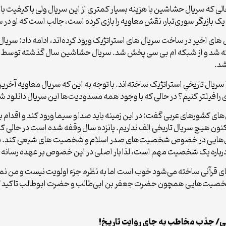
۱۰۰ میلیون دلار است در حالی که سریال حشاشین با هزینه بسیار کمتری از این سریال ولی 
 یک بازیگر سوری‌تبار، نقش معاویه را بازی کرده است، جالب است که او در
 و امارات ساخته شد و از شبکه ام بی سی پخش شد. سریال حشاشین سال گذشته
شد.
وی افزود: از سال ۲۰۰۵ تاکنون کشورهای عربی حدود ۲۰ سریال تاریخیِ استراتژیک ساخته‌اند. با توجه به این که 
زی را فیلتر کنیم؟ در حالی که با وجود همه مسدودیت‌ها این سریال دانلود ش
‌های کشورهای عربی گفت: در این زمینه باید صدا و سیما ورود کند و اقدام 
 غفلت کردیم، از زمان سریال مختار در سال ۱۳۹۰ تاکنون هیچ سریال تاریخی الف نداریم. پانزده سال و
ال‌هایی در خصوص شخصیت‌های صدر اسلام و شخصیت های شیعی کند. به دلیل
ه درباره یک شخصیت مهم است، لذا بار اصلی در این خصوص بر عهده رسانه 
رآنی ساخته می‌شود خوب است اما به نظرم جزء اولویت نیست و من نمی
ه شخصیت‌هایی همچون حضرت جعفر بن ابی‌طالب و حضرت ابوطالب تاکید ک
ی/ جذب مخاطب به جای روایت تاریخ!