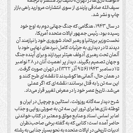
«توطئه نازی‌ها در تهران» تالیف برد ملتسر با ترجمه
سیف‌الله صادقی یارندی از سوی انتشارات مروارید راهی بازار
چاپ و نشر شد.
در سال ۱۹۴۳، هنگامی که جنگ جهانی دوم به اوج خود
رسیده بود، رئیس جمهور ایالات متحده آمریکا،
نخست‌وزیر بریتانیا و رهبر اتحاد شوروری خود را نیازمند آن
دیدند تا در دیداری به جزئیات کامل نبردهای نهایی خود با
آلمان تحت رهبری آدولف هیتلر بپردازند و برای آینده جنگ
و جهان تصمیم بگیرند. دیدار پر اهمیت آنان در ۲۸ نوامبر
تا ۱ دسامبر ۱۹۴۳ (۶ تا ۹ آذر ۱۳۲۲) در تهران صورت گرفت.
در همان حال، آلمانی‌ها کوشیدند تا نقشه‌ای طرح کنند و
این سه تن را به قتل برسانند؛ نقشه‌ای که اگر عملی
می‌شد، تاریخ عصر خود را در معرض تغییر قرار می‌داد.
شرح دیدار سه‌گانه روزولت، استالین و چرچیل در ایران و
توطئه نازی‌ها برای ترور این سه تن به صورتی روایی و جذاب
اما بر اساس اسناد و منابع موثق و معتبر در کتاب خواندنی
حاضر آمده است؛ کتابی که به گفته برخی صاحب‌نظران
ادبیات تاریخی در ایالات متحده به نحو بسیار جذابی به رشته