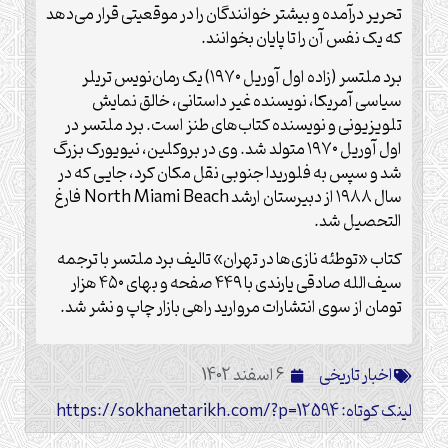
تحریر درآمده و بیشتر خوانندگان را در موقعیتی قرار می‌دهد
که یک نفس آن را تا پایان بخوانند.
برد ملتسر (زاده اول آوریل ۱۹۷۰) یک رمان‌نویس تریلر
سیاسی آمریکا، نویسنده غیر داستانی، خالق نمایش
تلویزیونی و نویسنده کتاب‌های طنز است. برد ملتسر در
اول آوریل ۱۹۷۰ متولد شد. وی در بروکلین، نیویورک بزرگ
شد و سپس به فلوریدا جنوبی نقل مکان کرد، جایی که در
سال ۱۹۸۸ از دبیرستان ارشد North Miami Beach فارغ
التحصیل شد.
کتاب «توطئه نازی‌ها در تهران» تالیف برد ملتسر با ترجمه
سیف‌الله صادقی یارندی با ۴۴۹ صفحه و بهای ۴۵۰ هزار
تومان از سوی انتشارات مروارید راهی بازار چاپ و نشر شد.
اخبار تاریخی
6 اسفند 1402
لینک کوتاه: https://sokhanetarikh.com/?p=12594