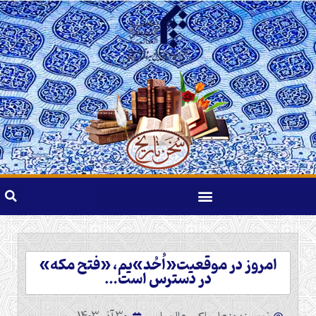
امروز در موقعیت«اُحُد»یم، «فتح مکه»
در دسترس است…