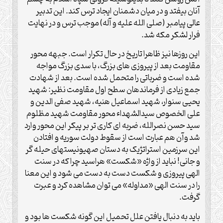
آنان بیفتد و در ميان دشمنان ايجاد ترس کند. اين تدبیر
عالی پيامبر (صلی الله علیه و آله) موجب ترس و در نهایت
فرار لشکر مکه شد.
این روزها نیز ظاهرا تاریخ در حال تکرار است. جبهه محور
مقاومت بعد از پیروزی های بزرگ، با سدی بزرگ مواجه
شده است و ضرباتی را متحمل شده است. بعد از شهادت
جمع زیادی از فرماندهان سطح اول مقاومت نظیر: شهید
یحیی سنوار، شهید اسماعیل هنیه، شهید صفی الدین و
علی الخصوص سیدالشهداء محور مقاومت شهید مظلوم
سید حسن نصرالله، ضربه ای کاری تر بر پیکر این محور وارد
شد وآن هم عبارت است از سقوط دولت سوریه و افتادن
این سرزمین استراتژیک به دستان صهیونیستهای حیله گر
و جانی! نباید از واژه «شکست» هراسید چرا که در سنت
الهی پیروزی و شکست دست به دست می شود و این معنا
را در سنت الهی «مداوله» می توان مشاهده کرد و عبرت
گرفت.
باید به دنبال یافتن علل تحمیل این گونه شکست ها بود و