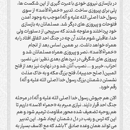
در بازسازی نیروی خودی با عبرت گیری از این شکست ها،
پلی برای پیروزی ساخت. تدبیر «حَمراءُالاَسَد» از سوی
رسول خدا (صلی الله علیه و آله) موجب به وجود آمدن
فتوحات و پیروزی های دیگر شد. مسلمانان به بازسازی
خود پرداختند و متوجه شدند که سرپیجی از دستورات ولی
خدا، عاقبتی شوم مانند آن چه در جنگ احد اتفاق افتاد را به
همراه خواهد داشت. بر همین اساس بعد از انجام
«حَمراءُالاَسَد»، نصر و پیروزی همراه مسلمانان شد و
پیروزی های شگرفی در نبردهای بعدی نظیر: بنی نضیر،
احزاب، خیبر و … نصیب آنان شد و در نهایت نیز بعد از فتح
المبین( صلح حدیبیه)، فتح بزرگ مکه و به خاک مذلت
نشستن دشمنان بزرگ رسول خدا (صلی الله علیه و آله)
رقم خورد.
الان هم جیوش رسول خدا (صلی الله علیه و آله) در مرحله
جنگ احد قرار دارند. نیازی مبرم به «حمراء الاسد» داریم تا
هم روحیه تضعیف شده محور مقاومت ترمیم شود و هم
این که ترس و رعب در دل دشمنان ایجاد شود. این تدبیر
می تواند همان وعده صادق 3 باشد که مع الاسف بسیار به