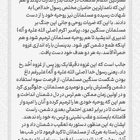
مشرکین انتقام شکست در جنگ بدر را تدارک دیدند و هم
این که نامدارترین حامیان مخلص رسول خدا(ص) به
شهادت رسیده و مسلمانان نیز روحیه خود را از دست
دادند. با این که ضربات روحی و جانی این جنگ بر
مسلمانان سنگین بود، پيامبر اکرم (صلی الله علیه و آله)
تدبیری اندیشید تا هم روحیه مسلمانان ترمیم شود و هم
اینکه طمع دشمن کور شود. بدینسان با راه اندازی غزوه
حَمراءُالاَسَد، به هر دو هدف خود دست یافت.
جالب است که این غزوه دقیقا يک روز پس از غزوه اُحُد رخ
داد، یعنی رسول خدا (صلی الله علیه و آله) علیرغم داغ
بودن شکست سنگین مسلمانان، از فرصت سوء استفاده
دشمن وگسترش یاس و نومیدی مسلمانان، جلوگیری کرد
و در اولین زمان ممکن، هم ترس در دل دشمنان انداخت و
هم این که روحیه خودی ها را ترمیم کرده و آنان را امیدوار
ساخت تا در برابر تعدی احتمالی بعدی دشمن، راست
قامتانه بایستند و عقب نشینی و ترس به خود راه ندهند.
ایشان به این منظور، دستور به تعقيب دشمنان داد و در
این راستا به هریک از مسلمانان تاکید فرمود تا در شب‌‌ها
آتش روشن کنند تا بدینوسیله فزونی سپاه اسلام به چشم