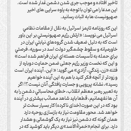
تاخیر افتاده و موجب جری شدن دشمن غدار شده است.
این مدعا را می توان با توجه به یاوه سرایی های اخیر
صهیونیست ها به اثبات رسانید.
این که روزنامه تايمز اسرائيل به نقل از مقامات نظامي
اسرائيل می نویسد: «ارتش رژيم صهيونيستي بر اين باور
است که به دليل ضعيف شدن گروه‌هاي نيابتي ايران در
خاورميانه و سقوط چشمگير دولت اسد در سوريه، فرصتي
براي حمله به تأسيسات هسته‌اي ايران فراهم شده است»
و این که نخست وزیر رژیم جعلی ضمن حمايت دوباره از
فتنه «زن، زندگي، آزادي» می گوید: « اين، آينده ايران است
و زودتر از آنچه فکر کنيد با هم به اين آينده خواهيم
رسيد»، نشانه پررویی و جسارت یافتگی آنان نیست؟! اگر
به تعبیر رهبر معظم انقلاب، خطاي محاسباتي دشمن را به
آن ها نفهمانیم، قطعا باید شاهد مصائب بیشتری در آینده
بود که در این صورت(خدای ناکرده) کار بسیار سخت تر
خواهد شد. محور مقاومت نیاز به بازسازی روحیه دارد
همان گونه که دشمن نیز نیاز به یک گوشمالی و هشدار
دارد. برای انجام«حَمراءُالاَسَد»ی دیگر باید کوشید که در