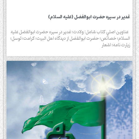
غدير در سيره حضرت ابوالفضل (عليه السلام)
عناوين اصلي كتاب شامل: ولادت؛ غدير در سيره حضرت ابوالفضل عليه
السلام؛ خصائص؛ حضرت ابوالفضل از ديدگاه اهل البيت؛ كرامت؛ توسل؛
زيارت نامه؛ اشعار