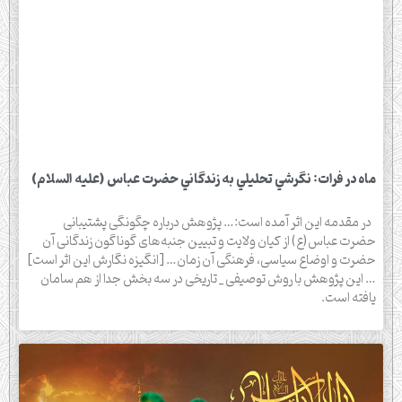
ماه در فرات: نگرشي تحليلي به زندگاني حضرت عباس (عليه السلام)
در مقدمه این اثر آمده است:… پژوهش درباره چگونگی پشتیبانی
حضرت عباس(ع) از کیان ولایت و تبیین جنبه‌های گوناگون زندگانی آن
حضرت و اوضاع سیاسی، فرهنگی آن زمان… [انگیزه نگارش این اثر است]
… این پژوهش با روش توصیفی _ تاریخی در سه بخش جدا از هم سامان
یافته است.