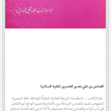
العباس بن علي نصير الحسين (عليه السلام)
هذا الكتاب …: المقدمة؛ الدرجة العالية؛ النشأة الهادفة؛ نافذ البصيرة؛
النصوص تشيد بالعباس؛ الرسالة بين الامام والنصير؛ الوداع؛ أبو الفضل
في أدب الرثاء؛ والعباس ضاحك مستبشر (21)؛ أحمي الضائعات؛ إستجار