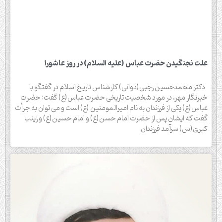
علت نجنگیدن حضرت عباس (علیه السلام) در روز عاشورا
دکتر محمدحسین رجبی(دوانی) کارشناس تاریخ اسلام در گفتگو با
خبرنگار مهر، در مورد شخصیت تاریخی حضرت عباس(ع) گفت: حضرت
عباس(ع) یکی از فرزندان به نام امیرالمومنین (ع) است و می توان به جرأت
گفت که ایشان پس از حضرت امام حسن(ع) و امام حسین(ع) و زینب
کبری(س) سرآمد فرزندان