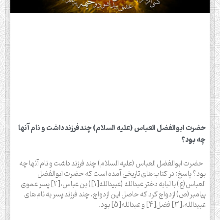
حضرت ابوالفضل العباس (علیه السلام) چند فرزند داشت و نام آنها
چه بود؟
حضرت ابوالفضل العباس (علیه السلام) چند فرزند داشت و نام آنها چه
بود؟ پاسخ: در کتاب‌های تاریخی آمده است که حضرت ابوالفضل
العباس(ع) با لبابه دختر عبدالله (عبیدالله[1]) بن عباس،[2] پسر عموی
پیامبر(ص) ازدواج کرد که حاصل این ازدواج، چند فرزند پسر به نام‌های
عبیدالله،[3] فضل[4] و عبدالله[5] بود.