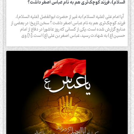
السلام)، فرزند کوچک‌تری هم به نام عباس اصغر داشت؟
آیا امام علی (علیه السلام) به غیر از حضرت ابوالفضل (علیه السلام)،
فرزند کوچک‌تری هم به نام عباس اصغر داشت؟ سخن تاریخ: در بعضی از
منابع گزارش شده است، یکی از کسانی که روز عاشورا در دفاع از امام
حسین(ع) به شهادت رسید، عباس اصغر بن علی(ع) است.[1] وی