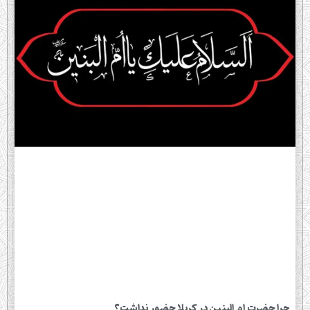
چرا حضرت ام البنین در کربلا حضور نداشت؟