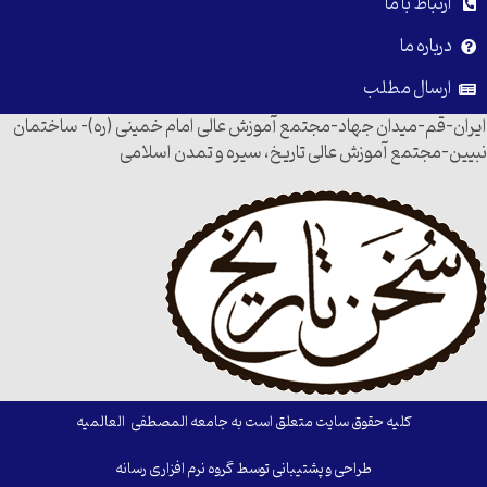
ارتباط با ما
درباره ما
ارسال مطلب
ایران-قم-میدان جهاد-مجتمع آموزش عالی امام خمینی (ره)- ساختمان
نبیین-مجتمع آموزش عالی تاریخ، سیره و تمدن اسلامی
کلیه حقوق سایت متعلق است به جامعه المصطفی العالمیه
طراحی و پشتیبانی توسط گروه نرم افزاری رسانه