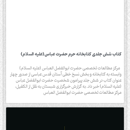
کتاب شش جلدی کتابخانه حرم حضرت عباس(علیه السلام)
مرکز مطالعات تخصصی حضرت ابوالفضل العباس (علیه السلام)
وابسته به کتابخانه و بخش نسخ خطی آستان قدس عباسی از صدور چهار
عنوان کتاب در شش جلد پیرامون شخصیت حضرت ابوالفضل عباس
(علیه السلام) خبر داد. به گزارش خبرگزاری شبستان به نقل از الکفیل،
مرکز مطالعات تخصصی حضرت ابوالفضل العباس