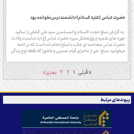
حضرت عباس (علیه السلام) دانشمند درس‌نخوانده بود
به گزارش مبلغ حجت الاسلام والمسلمین سید علی کشفی از اساتید
حوزه های علمیه و پژوهشگر سیره حضرت عباس(ع) به مناسبت ولادت
حضرت عباس مصاحبه ای جالب با مبلغ انجام داده است که در ادامه
میخوانید: مبلغ : غیر از ماجرای قیام حسینی و عاشورا که نقطه اوج زندگی
« قبلی
1
2
3
بعدی»
پیوندهای مرتبط