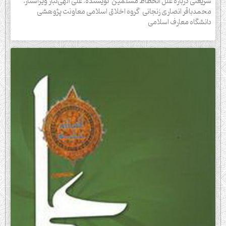
شریعتی درباره علل انحطاط مسلمین نویسنده: علی الهی‌تبار ويراستار:
محمدباقر انصاری ‌زنجانی گروه اخلاق اسلامی معاونت پژوهشی
دانشگاه معارف اسلامی