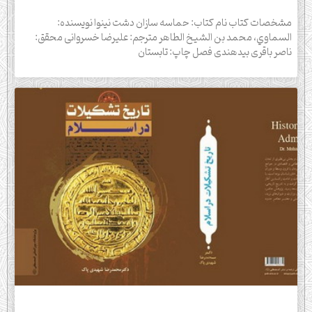
مشخصات کتاب نام کتاب: حماسه سازان دشت نينوا نويسنده:
السماوي، محمد بن الشيخ الطاهر مترجم: علیرضا خسروانی محقق:
ناصر باقری بیدهندی فصل چاپ: تابستان