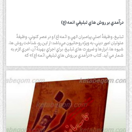
درآمدي بر روش ‌هاي تبليغي ائمه(ع)
تبليغ، وظيفۀ اصلي پيامبران الهي و ائمه(ع) و در عصر كنوني، وظيفۀ
متوليان امور ديني، به ويژه روحانيون مي‌باشد؛ از اين رو، شناخت روش ‌ها،
شيوه ‌ها، ابزارها و ضرورت‌ هاي تبليغ، براي اجراي بهينۀ آن، امري لازم به
شمار مي ‌آيد. كتاب «درآمدي بر روش ‌هاي تبليغي ائمه(ع)» كه