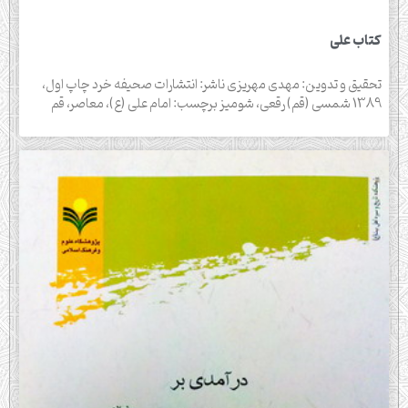
کتاب علی
تحقیق و تدوین: مهدی مهریزی ناشر: انتشارات صحیفه خرد چاپ اول،
1389 شمسی (قم) رقعی، شومیز برچسب: امام علی (ع)، معاصر، قم