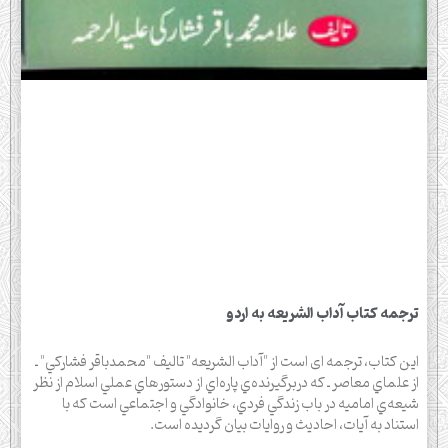
ترجمه کتاب آداب الشریعه به اردو
اين كتاب، ترجمه ای است از "آداب الشريعه" تاليف "محمدباقر فشاركي" ـ
از علماي معاصر ـ كه دربرگيرنده‌ي پاره‌اي از دستورهاي عملي اسلام از نظر
شيعه‌ي اماميه در باب زندگي فردي، خانوادگي و اجتماعي است كه با
استناد به آيات، احاديث و روايات بيان گرديده است.