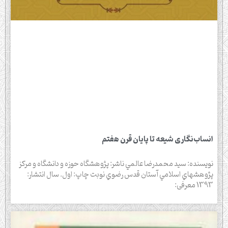
انساب‌نگاری شیعه تا پایان قرن هفتم
نويسنده: سيد محمدرضا عالمي ناشر: پژوهشگاه حوزه و دانشگاه و مركز
پژوهشهاي اسلامي آستان قدس رضوي نوبت چاپ: اول. سال انتشار:
1393 معرفی: