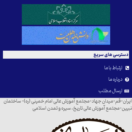
دسترسی های سریع
ارتباط با ما
درباره ما
ارسال مطلب
ایران-قم-میدان جهاد-مجتمع آموزش عالی امام خمینی (ره)- ساختمان
نبیین-مجتمع آموزش عالی تاریخ، سیره و تمدن اسلامی